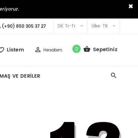
×
eriyoruz.
Dil:
Tr-Tr
Ülke:
TR
(+90) 850 305 37 27
0
Sepetiniz
Listem
Hesabım
MAŞ VE DERILER