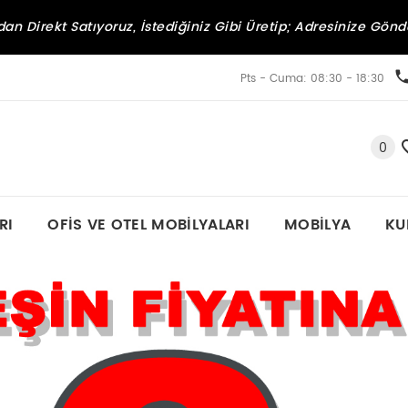
an Direkt Satıyoruz, İstediğiniz Gibi Üretip; Adresinize Gönd
Pts - Cuma: 08:30 - 18:30
0
RI
OFIS VE OTEL MOBILYALARI
MOBILYA
KU