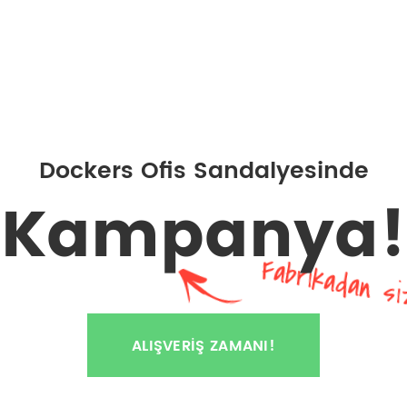
Dockers Ofis Sandalyesinde
Kampanya!
Fabrikadan si
ALIŞVERIŞ ZAMANI!