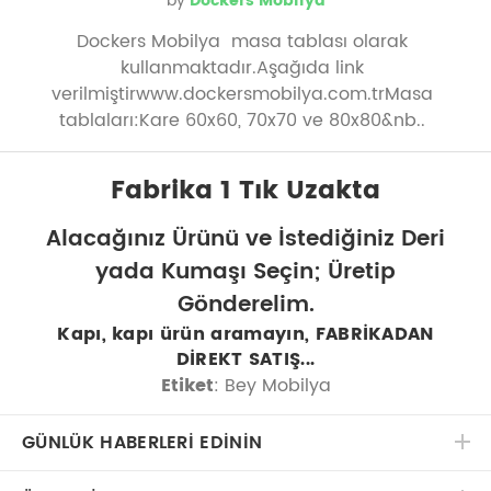
by
Dockers Mobilya
Dockers Mobilya masa tablası olarak
kullanmaktadır.Aşağıda link
verilmiştirwww.dockersmobilya.com.trMasa
tablaları:Kare 60x60, 70x70 ve 80x80&nb..
Fabrika 1 Tık Uzakta
Alacağınız Ürünü ve İstediğiniz Deri
yada Kumaşı Seçin; Üretip
Gönderelim.
Kapı, kapı ürün aramayın, FABRİKADAN
DİREKT SATIŞ...
Etiket
: Bey Mobilya
GÜNLÜK HABERLERİ EDİNİN