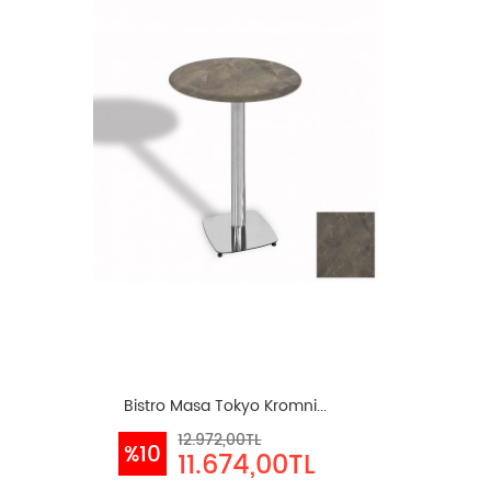
Bistro Masa Tokyo Kromni...
12.972,00TL
%10
11.674,00TL