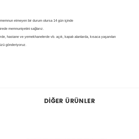
ni memnun etmeyen bir durum olursa 14 gün içinde
ürede memnuniyetini sağlarız.
elerde, hastane ve yemekhanelerde vb. açık, kapalı alanlarda, kısaca yaşanılan
nüzü gönderiyoruz.
DIĞER ÜRÜNLER