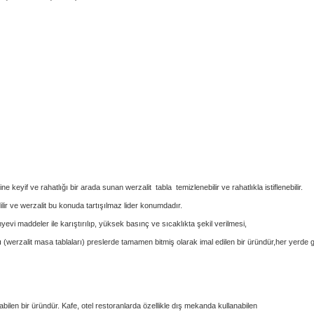
rine keyif ve rahatlığı bir arada sunan werzalit tabla temizlenebilir ve rahatlıkla istiflenebilir.
ir ve werzalit bu konuda tartışılmaz lider konumdadır.
myevi maddeler ile karıştırılıp, yüksek basınç ve sıcaklıkta şekil verilmesi,
arı (werzalit masa tablaları) preslerde tamamen bitmiş olarak imal edilen bir üründür,her yerde
ilen bir üründür. Kafe, otel restoranlarda özellikle dış mekanda kullanabilen