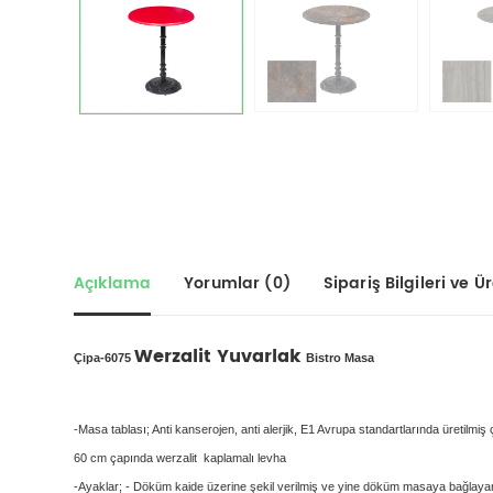
Açıklama
Yorumlar (0)
Sipariş Bilgileri ve Üre
Werzalit Yuvarlak
Çipa-6075
Bistro Masa
-Masa tablası; Anti kanserojen, anti alerjik, E1 Avrupa standartlarında üretilmiş
60 cm çapında werzalit kaplamalı levha
-Ayaklar; - Döküm kaide üzerine şekil verilmiş ve yine döküm masaya bağlayan 