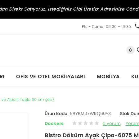
an Direkt Satıyoruz, İstediğiniz Gibi Üretip; Adresinize Gönd
Pts - Cuma: 08:30 - 18:30
0
RI
OFIS VE OTEL MOBILYALARI
MOBILYA
KU
ve Allzalit Tabla 60 cm çap)
Ürün Kodu:
9BYBM07WRQ60-3
Stok Du
Dockers
0 yorum
Yorum
Bistro Döküm Ayak Çipa-6075 Mas