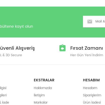
Email
bültene kayıt olun
üvenli Alışveriş
Fırsat Zamanı
L & 3D Secure
Her Gün Yeni İndirim
EKSTRALAR
HESABIM
gisi
Hakkımızda
Hesabım
ileri
İletişim
Siparişlerim
& İade
Markalar
Ürün İadesi