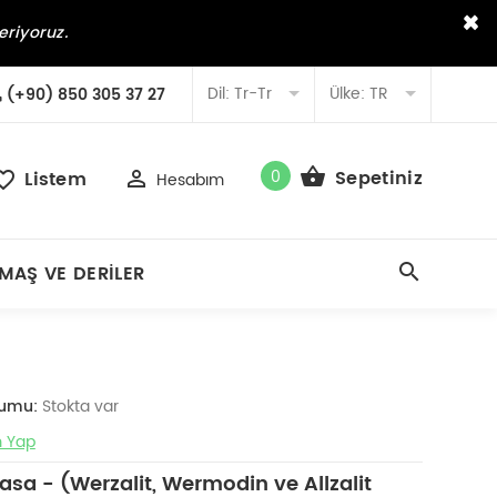
×
eriyoruz.
Dil:
Tr-Tr
Ülke:
TR
(+90) 850 305 37 27
0
Sepetiniz
Listem
Hesabım
MAŞ VE DERILER
rumu:
Stokta var
 Yap
a - (Werzalit, Wermodin ve Allzalit