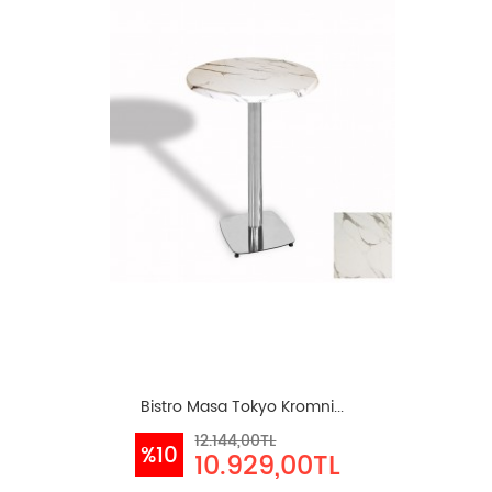
Bistro Masa Tokyo Kromni...
12.144,00TL
%10
10.929,00TL