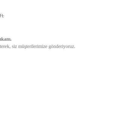
TL
mkanı.
eterek,
siz müşterilerimize gönderiyoruz.