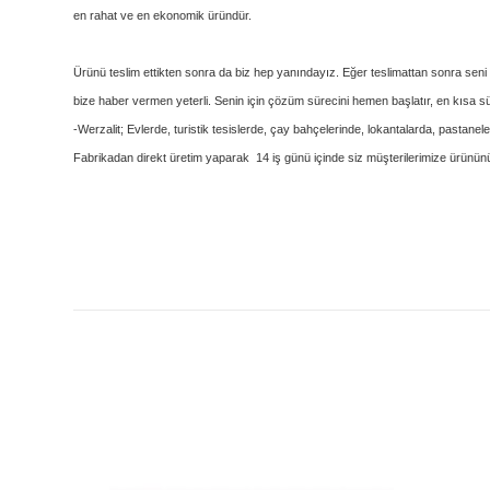
en rahat ve en ekonomik üründür.
Ürünü teslim ettikten sonra da biz hep yanındayız. Eğer teslimattan sonra se
bize haber vermen yeterli. Senin için çözüm sürecini hemen başlatır, en kısa s
-Werzalit; Evlerde, turistik tesislerde, çay bahçelerinde, lokantalarda, pastan
Fabrikadan direkt üretim yaparak 14 iş günü içinde siz müşterilerimize ürünü