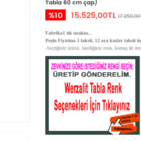
Tabla 60 cm çap)
%10
15.525,00TL
17.250,00
..
Fabrika1 tık uzakta.
Peşin Fiyatına 3 taksit, 12 aya kadar taksit i
-Seçtiğiniz ürünü, istediğiniz renk, kumaş
ile ür