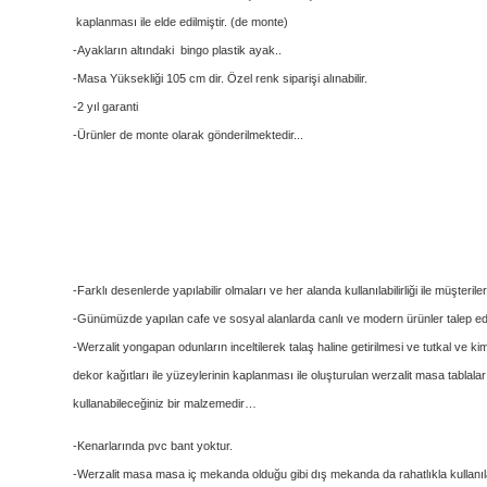
kaplanması ile elde edilmiştir. (de monte)
-Ayakların altındaki bingo plastik ayak..
-Masa Yüksekliği 105 cm dir. Özel renk siparişi alınabilir.
-2 yıl garanti
-Ürünler de monte olarak gönderilmektedir...
-Farklı desenlerde yapılabilir olmaları ve her alanda kullanılabilirliği ile müşterile
-Günümüzde yapılan cafe ve sosyal alanlarda canlı ve modern ürünler talep edil
-Werzalit yongapan odunların inceltilerek talaş haline getirilmesi ve tutkal ve ki
dekor kağıtları ile yüzeylerinin kaplanması ile oluşturulan werzalit masa tablal
kullanabileceğiniz bir malzemedir…
-Kenarlarında pvc bant yoktur.
-Werzalit masa masa iç mekanda olduğu gibi dış mekanda da rahatlıkla kullanılab