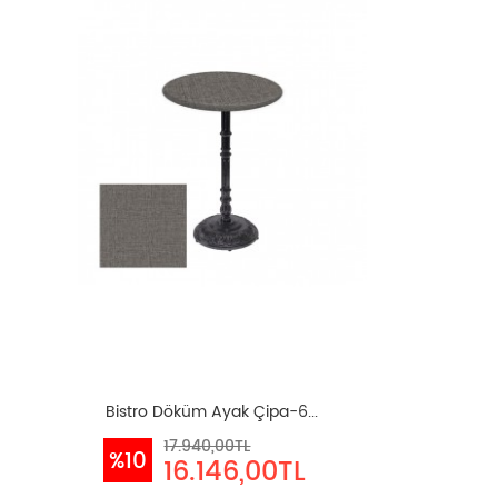
Bistro Döküm Ayak Çipa-6...
17.940,00TL
%10
16.146,00TL