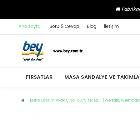
Fabrikad
Ana sayfa
Soru & Cevap
Blog
iletişim
FIRSATLAR
MASA SANDALYE VE TAKIMLA
Bistro Döküm Ayak Çipa-6075 Masa - (Werzalit, Wermodin 