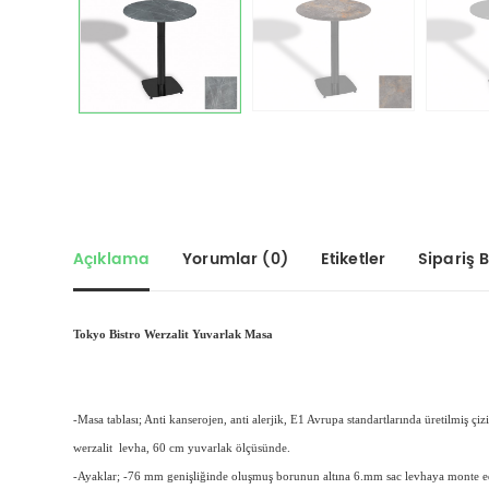
Açıklama
Yorumlar (0)
Etiketler
Sipariş Bi
Tokyo Bistro Werzalit Yuvarlak Masa
-Masa tablası; Anti kanserojen, anti alerjik, E1 Avrupa standartlarında üretilmiş çi
werzalit levha, 60 cm yuvarlak ölçüsünde.
-Ayaklar; -76 mm genişliğinde oluşmuş borunun altına 6.mm sac levhaya monte ed