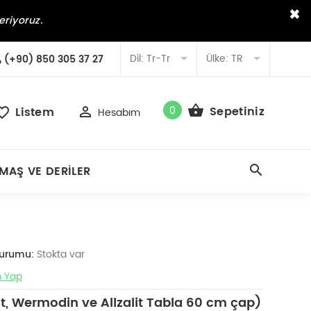
×
eriyoruz.
Dil:
Tr-Tr
Ülke:
TR
(+90) 850 305 37 27
0
Sepetiniz
Listem
Hesabım
MAŞ VE DERILER
Durumu:
Stokta var
 Yap
it, Wermodin ve Allzalit Tabla 60 cm çap)