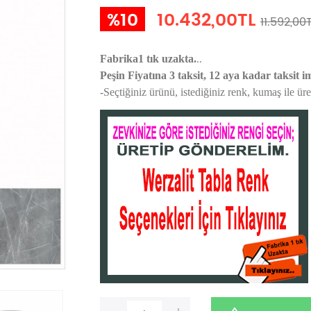
%10
10.432,00TL
11.592,00
..
Fabrika1 tık uzakta.
Peşin Fiyatına 3 taksit, 12 aya kadar taksit i
-Seçtiğiniz ürünü, istediğiniz renk, kumaş
ile ür