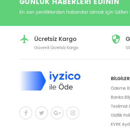
GÜNLÜK HABERLERİ EDİNİN
En son yeniliklerden haberdar olmak için lütfen 
Ücretsiz Kargo
G
Güvenli Ücretsiz Kargo
SS
BILGILER
Ödeme Bil
Banka Bilg
Teslimat 
Gizlilik Pol
KVKK Ayd