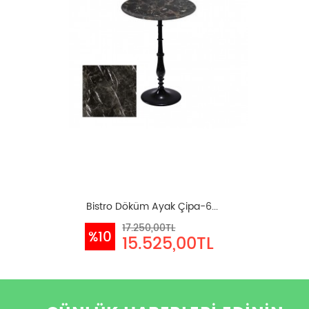
Bistro Döküm Ayak Çipa-6...
17.250,00TL
%10
15.525,00TL