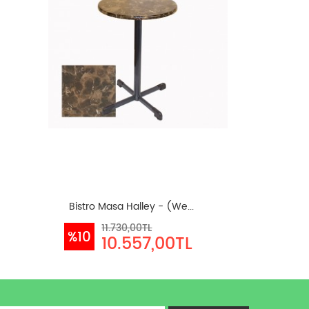
Bistro Masa Halley - (We...
11.730,00TL
%10
10.557,00TL