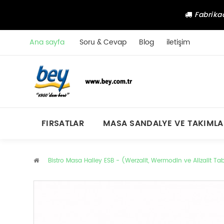
Fabrikad
Ana sayfa
Soru & Cevap
Blog
iletişim
FIRSATLAR
MASA SANDALYE VE TAKIMLA
Bistro Masa Halley ESB - (Werzalit, Wermodin ve Allzalit T