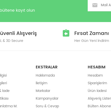
Email
bültene kayıt olun
üvenli Alışveriş
Fırsat Zamanı
L & 3D Secure
Her Gün Yeni İndirim
EKSTRALAR
HESABIM
gisi
Hakkımızda
Hesabım
ileri
İletişim
Siparişlerim
& İade
Markalar
Ürün İadesi
itikası
Kampanyalar
Alışveriş List
ınlatma M.
Soru & Cevap
Bülten Abonel