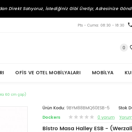
an Direkt Satıyoruz, İstediğiniz Gibi Üretip; Adresinize Gönd
Pts - Cuma: 08:30 - 18:30
0
RI
OFIS VE OTEL MOBILYALARI
MOBILYA
KU
abla 60 cm çap)
Ürün Kodu:
9BYM88BMQ60ESB-5
Stok 
Dockers
0 yorum
Yorum
Bistro Masa Halley ESB - (Werzal