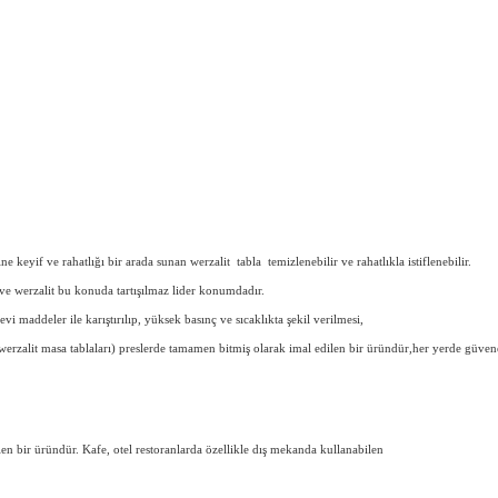
ine keyif ve rahatlığı bir arada sunan werzalit tabla temizlenebilir ve rahatlıkla istiflenebilir.
ve werzalit bu konuda tartışılmaz lider konumdadır.
vi maddeler ile karıştırılıp, yüksek basınç ve sıcaklıkta şekil verilmesi,
 (werzalit masa tablaları) preslerde tamamen bitmiş olarak imal edilen bir üründür,her yerde güve
en bir üründür. Kafe, otel restoranlarda özellikle dış mekanda kullanabilen