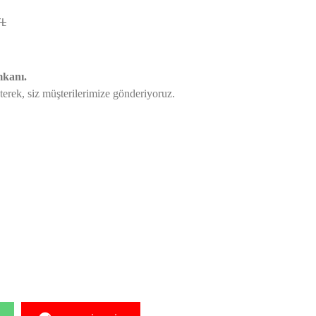
TL
mkanı.
eterek,
siz müşterilerimize gönderiyoruz.