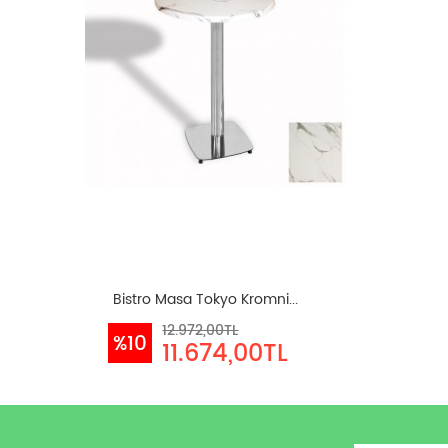
Bistro Masa Tokyo Kromni...
12.972,00TL
%10
11.674,00TL