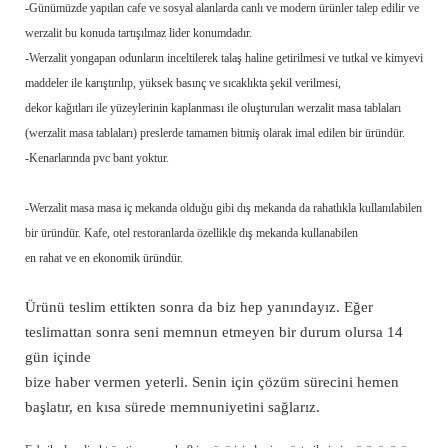
-Günümüzde yapılan cafe ve sosyal alanlarda canlı ve modern ürünler talep edilir ve
werzalit bu konuda tartışılmaz lider konumdadır.
-Werzalit yongapan odunların inceltilerek talaş haline getirilmesi ve tutkal ve kimyevi
maddeler ile karıştırılıp, yüksek basınç ve sıcaklıkta şekil verilmesi,
dekor kağıtları ile yüzeylerinin kaplanması ile oluşturulan werzalit masa tablaları
(werzalit masa tablaları) preslerde tamamen bitmiş olarak imal edilen bir üründür.
-Kenarlarında pvc bant yoktur.
-Werzalit masa masa iç mekanda olduğu gibi dış mekanda da rahatlıkla kullanılabilen
bir üründür. Kafe, otel restoranlarda özellikle dış mekanda kullanabilen
en rahat ve en ekonomik üründür.
Ürünü teslim ettikten sonra da biz hep yanındayız. Eğer
teslimattan sonra seni memnun etmeyen bir durum olursa 14
gün içinde
bize haber vermen yeterli. Senin için çözüm sürecini hemen
başlatır, en kısa sürede memnuniyetini sağlarız.