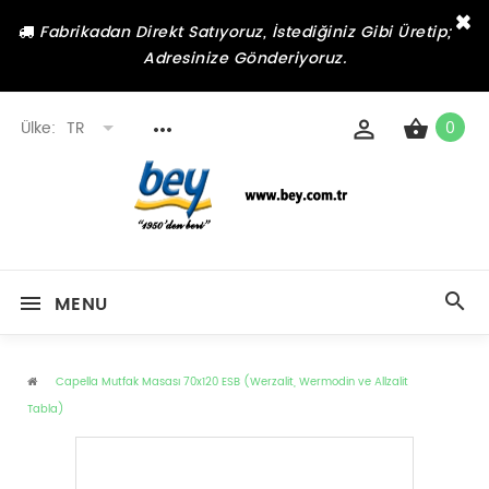
×
Fabrikadan Direkt Satıyoruz, İstediğiniz Gibi Üretip;
Adresinize Gönderiyoruz.
Ülke:
TR
0
MENU
Capella Mutfak Masası 70x120 ESB (Werzalit, Wermodin ve Allzalit
Tabla)