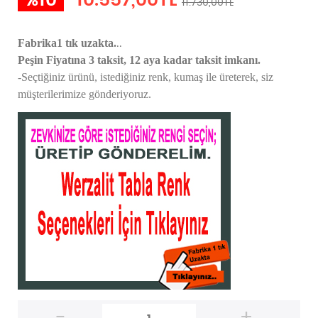
%10
10.557,00TL
11.730,00TL
..
Fabrika1 tık uzakta.
Peşin Fiyatına 3 taksit, 12 aya kadar taksit imkanı.
-Seçtiğiniz ürünü, istediğiniz renk, kumaş
ile üreterek,
siz
müşterilerimize gönderiyoruz.