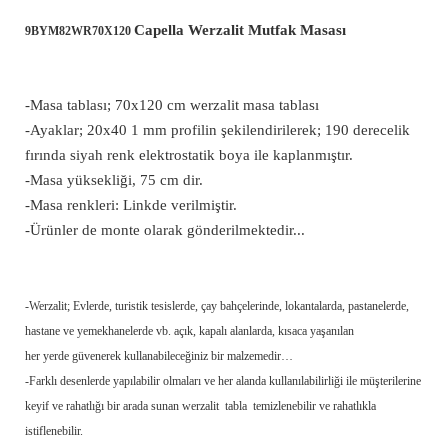
Capella Werzalit Mutfak Masası
9BYM82WR70X120
-Masa tablası; 70x120 cm werzalit masa tablası
-Ayaklar; 20x40 1 mm profilin şekilendirilerek;
190 derecelik
fırında siyah renk elektrostatik boya ile kaplanmıştır.
-Masa yüksekliği, 75 cm dir.
-Masa renkleri: Linkde verilmiştir.
-Ürünler de monte olarak gönderilmektedir...
-Werzalit; Evlerde, turistik tesislerde, çay bahçelerinde, lokantalarda, pastanelerde,
hastane ve yemekhanelerde vb. açık, kapalı alanlarda, kısaca yaşanılan
her yerde güvenerek kullanabileceğiniz bir malzemedir…
-Farklı desenlerde yapılabilir olmaları ve her alanda kullanılabilirliği ile müşterilerine
keyif ve rahatlığı bir arada sunan werzalit tabla temizlenebilir ve rahatlıkla
istiflenebilir.