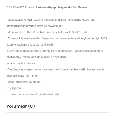
BEY 9BYM67 Ametrin Lukens Ahşap Uzayan Mutfak Masası
-Masa tablası;0 MDF üzerine kaplama sıkılarak , anti alerjik, E1 Avrupa
standartlarında üretilmiş boya ile boyanmıştır.
-Masa ölçüleri: 80×130 dir. Masanın açık hali sıra ile 80×170 – dir
-Alt masa kaideleri; ayakları bağlamak ve masanın daha dirençli olması için MDF
üzerine kaplama sıkılarak , anti alerjik,
E1 Avrupa standartlarında üretilmiş boya ile boyanan, üst tabla ölçüsüne göre
ebatlanarak, masa tablasının altına ve ayakların
yanına monte edilmiştir.
-Ayaklar; Kayın ağacının tornalanması ve Lukens şekline verilip boyanması ile
elde edilmiştir. (de-monte)
-Masa Yüksekliği 75 cm dir.
-2 yıl garanti
-Ürünler de monte olarak gönderilmektedir…
Yorumlar (0)