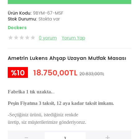
Ürün Kodu:
9BYM-67-MSF
Stok Durumu:
Stokta var
Dockers
0 yorum
Yorum Yap
Ametrin Lukens Ahşap Uzayan Mutfak Masası
%10
18.750,00TL
20.833,00TL
Fabrika 1 tık uzakta.
..
Peşin Fiyatına 3 taksit, 12 aya kadar taksit imkanı.
-Seçtiğiniz ürünü, istediğiniz renkde
üretip,
siz müşterilerimize gönderiyoruz.
-
+