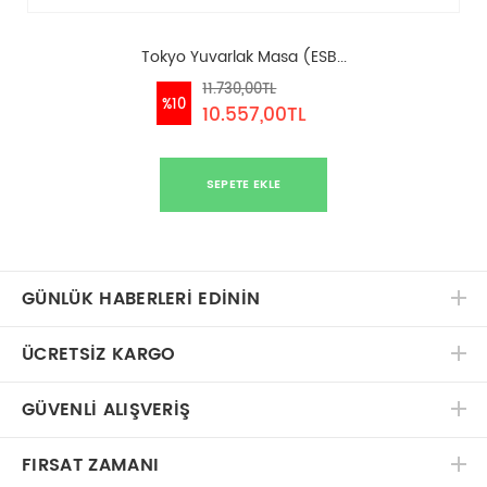
Tokyo Yuvarlak Masa (ESB...
11.730,00TL
%10
10.557,00TL
SEPETE EKLE
GÜNLÜK HABERLERİ EDİNİN
ÜCRETSIZ KARGO
GÜVENLI ALIŞVERIŞ
FIRSAT ZAMANI