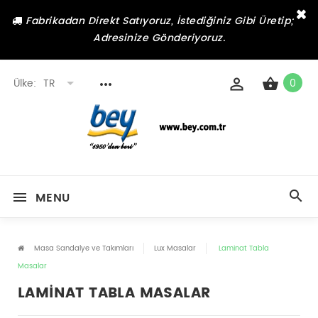
×
Fabrikadan Direkt Satıyoruz, İstediğiniz Gibi Üretip;
Adresinize Gönderiyoruz.
Ülke:
TR
0
MENU
Masa Sandalye ve Takımları
Lux Masalar
Laminat Tabla
Masalar
LAMINAT TABLA MASALAR