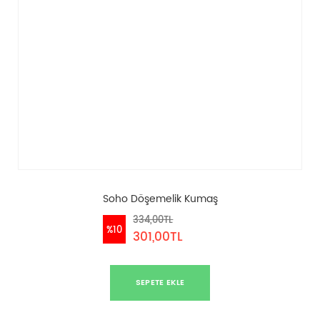
Soho Döşemelik Kumaş
334,00TL
%10
301,00TL
SEPETE EKLE