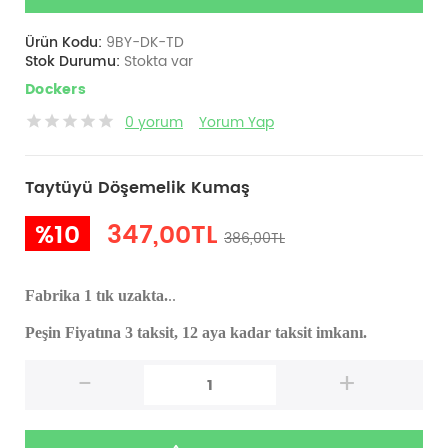
Ürün Kodu:
9BY-DK-TD
Stok Durumu:
Stokta var
Dockers
0 yorum
Yorum Yap
Taytüyü Döşemelik Kumaş
%10
347,00TL
386,00TL
Fabrika 1 tık uzakta.
..
Peşin Fiyatına 3 taksit, 12 aya kadar taksit imkanı.
-
+