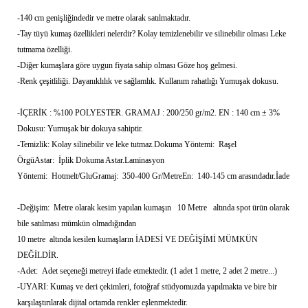
-140 cm genişliğindedir ve metre olarak satılmaktadır.
-Tay tüyü kumaş özellikleri nelerdir? Kolay temizlenebilir ve silinebilir olması Leke
tutmama özelliği.
-Diğer kumaşlara göre uygun fiyata sahip olması Göze hoş gelmesi.
-Renk çeşitliliği. Dayanıklılık ve sağlamlık. Kullanım rahatlığı Yumuşak dokusu.
-İÇERİK : %100 POLYESTER. GRAMAJ : 200/250 gr/m2. EN : 140 cm ± 3%
Dokusu: Yumuşak bir dokuya sahiptir.
-Temizlik: Kolay silinebilir ve leke tutmaz.Dokuma Yöntemi: Raşel
ÖrgüAstar: İplik Dokuma Astar.Laminasyon
Yöntemi: Hotmelt/GluGramaj: 350-400 Gr/MetreEn: 140-145 cm arasındadır.İade
-Değişim: Metre olarak kesim yapılan kumaşın 10 Metre altında spot ürün olarak
bile satılması mümkün olmadığından
10 metre altında kesilen kumaşların İADESİ VE DEĞİŞİMİ MÜMKÜN
DEĞİLDİR.
-Adet: Adet seçeneği metreyi ifade etmektedir. (1 adet 1 metre, 2 adet 2 metre...)
-UYARI: Kumaş ve deri çekimleri, fotoğraf stüdyomuzda yapılmakta ve bire bir
karşılaştırılarak dijital ortamda renkler eşlenmektedir.