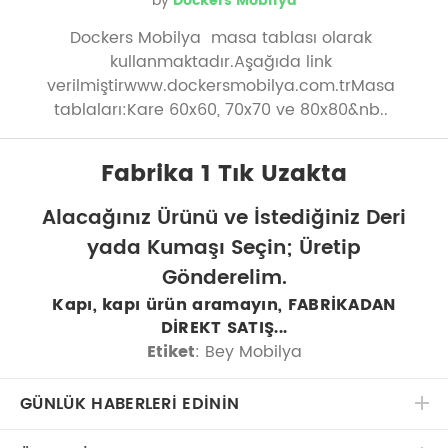
by
Dockers Mobilya
Dockers Mobilya masa tablası olarak
kullanmaktadır.Aşağıda link
verilmiştirwww.dockersmobilya.com.trMasa
tablaları:Kare 60x60, 70x70 ve 80x80&nb..
Fabrika 1 Tık Uzakta
Alacağınız Ürünü ve İstediğiniz Deri
yada Kumaşı Seçin; Üretip
Gönderelim.
Kapı, kapı ürün aramayın, FABRİKADAN
DİREKT SATIŞ...
Etiket
: Bey Mobilya
GÜNLÜK HABERLERİ EDİNİN