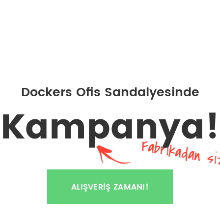
Dockers Ofis Sandalyesinde
Kampanya!
Fabrikadan si
ALIŞVERIŞ ZAMANI!