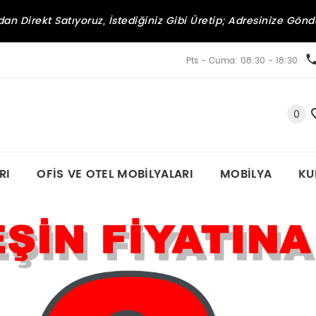
an Direkt Satıyoruz, İstediğiniz Gibi Üretip; Adresinize Gönd
Pts - Cuma: 08:30 - 18:30
0
RI
OFIS VE OTEL MOBILYALARI
MOBILYA
KU