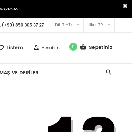
×
eriyoruz.
Dil:
Tr-Tr
Ülke:
TR
(+90) 850 305 37 27
0
Sepetiniz
Listem
Hesabım
MAŞ VE DERILER