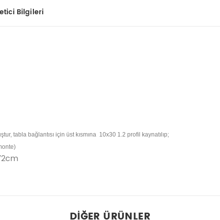
tici Bilgileri
ur, tabla bağlantısı için üst kısmına 10x30 1.2 profil kaynatılıp;
 monte)
:72cm
DIĞER ÜRÜNLER