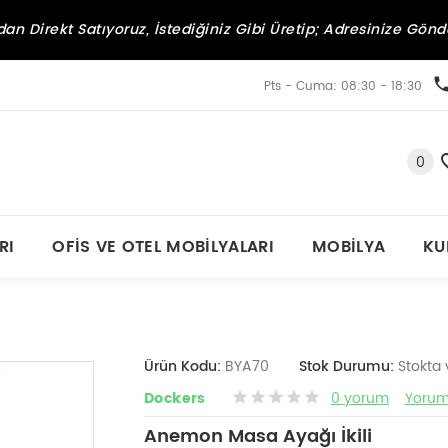
an Direkt Satıyoruz, İstediğiniz Gibi Üretip; Adresinize Gönd
Pts - Cuma: 08:30 - 18:30
0
RI
OFIS VE OTEL MOBILYALARI
MOBILYA
KU
Ürün Kodu:
BYA70
Stok Durumu:
Stokta 
Dockers
0 yorum
Yorum
Anemon Masa Ayağı İkili