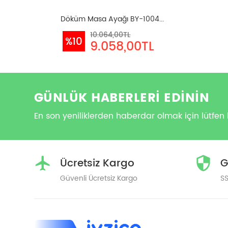
Döküm Masa Ayağı BY-1004...
10.064,00TL
%10
9.058,00TL
GÜNLÜK HABERLERİ EDİNİN
En son yeniliklerden haberdar olmak için lütfen 
Ücretsiz Kargo
G
Güvenli Ücretsiz Kargo
SS