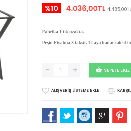
%10
4.036,00TL
4.485,00T
Fabrika 1 tık uzakta.
..
Peşin Fiyatına 3 taksit, 12 aya kadar taksit i
-
+
SEPETE EKLE
ALIŞVERIŞ LISTEME EKLE
KARŞIL