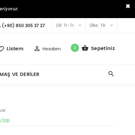
×
eriyoruz.
Dil:
Tr-Tr
Ülke:
TR
(+90) 850 305 37 27
0
Sepetiniz
Listem
Hesabım
MAŞ VE DERILER
var
 Yap