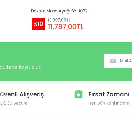
Döküm Masa Ayağı BY-1022...
13.097,00TL
%10
11.787,00TL
Email
bültene kayıt olun
üvenli Alışveriş
Fırsat Zamanı
L & 3D Secure
Her Gün Yeni İndirim