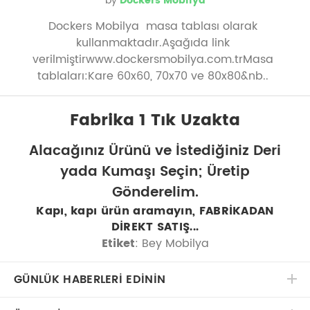
by
Dockers Mobilya
Dockers Mobilya masa tablası olarak
kullanmaktadır.Aşağıda link
verilmiştirwww.dockersmobilya.com.trMasa
tablaları:Kare 60x60, 70x70 ve 80x80&nb..
Fabrika 1 Tık Uzakta
Alacağınız Ürünü ve İstediğiniz Deri
yada Kumaşı Seçin; Üretip
Gönderelim.
Kapı, kapı ürün aramayın, FABRİKADAN
DİREKT SATIŞ...
Etiket
: Bey Mobilya
GÜNLÜK HABERLERİ EDİNİN