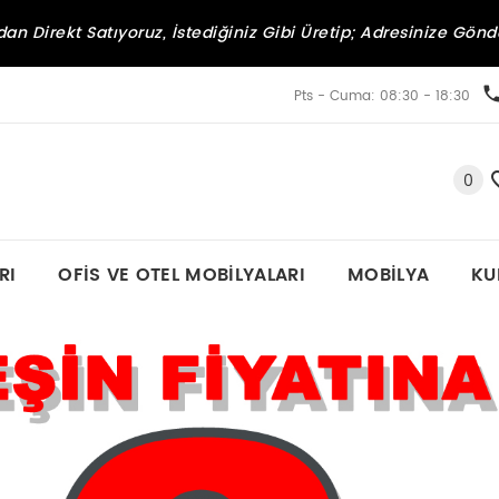
an Direkt Satıyoruz, İstediğiniz Gibi Üretip; Adresinize Gönd
Pts - Cuma: 08:30 - 18:30
0
RI
OFIS VE OTEL MOBILYALARI
MOBILYA
KU