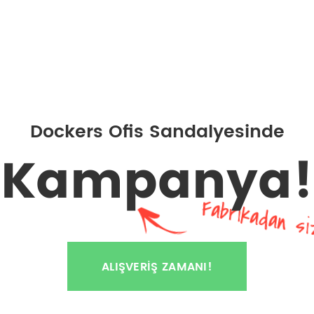
Dockers Ofis Sandalyesinde
Kampanya!
Fabrikadan si
ALIŞVERIŞ ZAMANI!