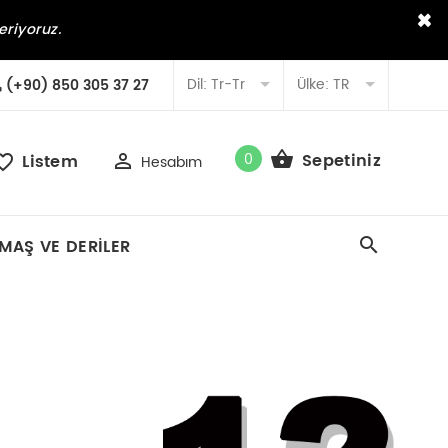
×
eriyoruz.
Dil:
Tr-Tr
Ülke:
TR
(+90) 850 305 37 27
0
Sepetiniz
Listem
Hesabım
MAŞ VE DERILER