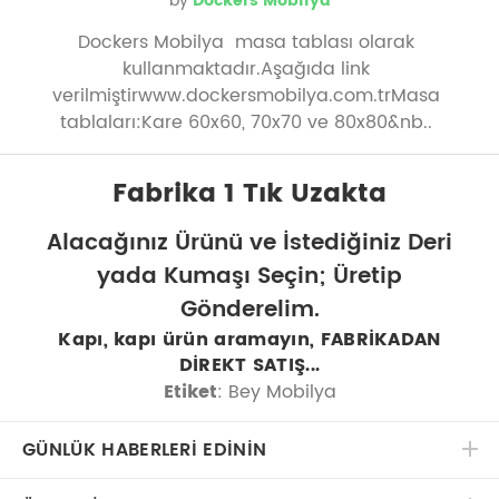
by
Dockers Mobilya
Dockers Mobilya masa tablası olarak
kullanmaktadır.Aşağıda link
verilmiştirwww.dockersmobilya.com.trMasa
tablaları:Kare 60x60, 70x70 ve 80x80&nb..
Fabrika 1 Tık Uzakta
Alacağınız Ürünü ve İstediğiniz Deri
yada Kumaşı Seçin; Üretip
Gönderelim.
Kapı, kapı ürün aramayın, FABRİKADAN
DİREKT SATIŞ...
Etiket
: Bey Mobilya
GÜNLÜK HABERLERİ EDİNİN