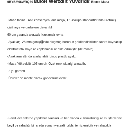
Buket Werzalit Yuvarlak
9BYBM06WRQ60
Bistro Masa
-Masa tablası; Anti kanserojen, anti alerjik, E1 Avrupa standartlarında üretilmiş
çizilmeye ve darbelere dayanıklı
60 cm çapında werzalit kaplamalı levha
-Ayaklar; -28 mm genişliğinde oluşmuş borunun şekillendirildikten sonra kaynatılıp
elektrostatik boya ile kaplanması ile elde edilmiştir. (de monte)
-Ayakların altında atarlanabilir bingo plastik ayak..
-Masa Yüksekliği 105 cm dir. Özel renk siparişi alınabilir.
-2 yıl garanti
-Ürünler de monte olarak gönderilmektedir...
-Farklı desenlerde yapılabilir olmaları ve her alanda kullanılabilirliği ile müşterilerine
keyif ve rahatlığı bir arada sunan werzalit tabla temizlenebilir ve rahatlıkla