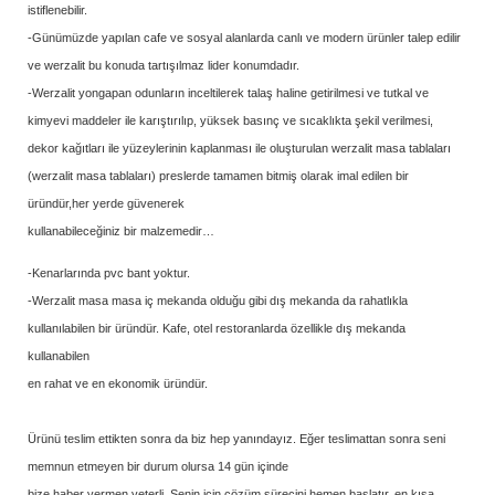
istiflenebilir.
-Günümüzde yapılan cafe ve sosyal alanlarda canlı ve modern ürünler talep edilir
ve werzalit bu konuda tartışılmaz lider konumdadır.
-Werzalit yongapan odunların inceltilerek talaş haline getirilmesi ve tutkal ve
kimyevi maddeler ile karıştırılıp, yüksek basınç ve sıcaklıkta şekil verilmesi,
dekor kağıtları ile yüzeylerinin kaplanması ile oluşturulan werzalit masa tablaları
(werzalit masa tablaları) preslerde tamamen bitmiş olarak imal edilen bir
üründür,her yerde güvenerek
kullanabileceğiniz bir malzemedir…
-Kenarlarında pvc bant yoktur.
-Werzalit masa masa iç mekanda olduğu gibi dış mekanda da rahatlıkla
kullanılabilen bir üründür. Kafe, otel restoranlarda özellikle dış mekanda
kullanabilen
en rahat ve en ekonomik üründür.
Ürünü teslim ettikten sonra da biz hep yanındayız. Eğer teslimattan sonra seni
memnun etmeyen bir durum olursa 14 gün içinde
bize haber vermen yeterli. Senin için çözüm sürecini hemen başlatır, en kısa