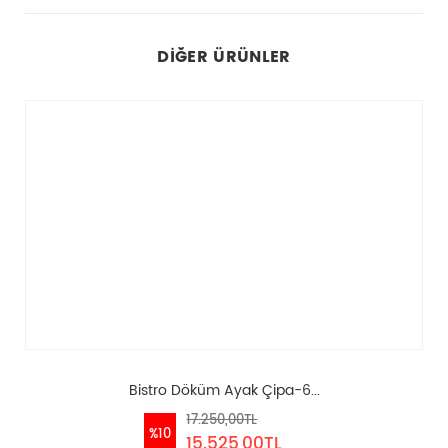
DIĞER ÜRÜNLER
Bistro Döküm Ayak Çipa-6...
17.250,00TL
%10
15.525,00TL