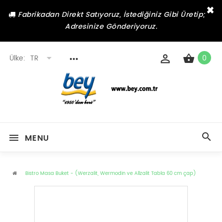
×
Fabrikadan Direkt Satıyoruz, İstediğiniz Gibi Üretip;
Adresinize Gönderiyoruz.
Ülke:
TR
0
MENU
Bistro Masa Buket - (Werzalit, Wermodin ve Allzalit Tabla 60 cm çap)