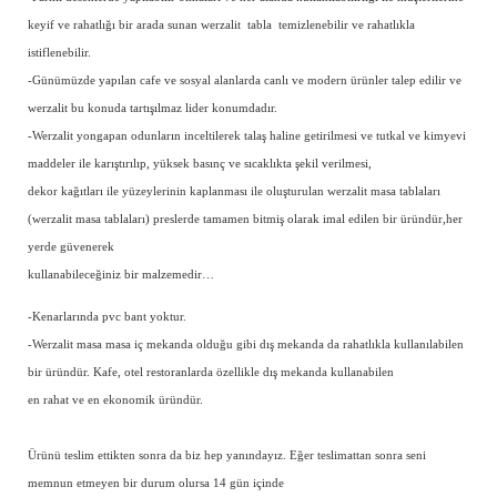
keyif ve rahatlığı bir arada sunan werzalit tabla temizlenebilir ve rahatlıkla
istiflenebilir.
-Günümüzde yapılan cafe ve sosyal alanlarda canlı ve modern ürünler talep edilir ve
werzalit bu konuda tartışılmaz lider konumdadır.
-Werzalit yongapan odunların inceltilerek talaş haline getirilmesi ve tutkal ve kimyevi
maddeler ile karıştırılıp, yüksek basınç ve sıcaklıkta şekil verilmesi,
dekor kağıtları ile yüzeylerinin kaplanması ile oluşturulan werzalit masa tablaları
(werzalit masa tablaları) preslerde tamamen bitmiş olarak imal edilen bir üründür,her
yerde güvenerek
kullanabileceğiniz bir malzemedir…
-Kenarlarında pvc bant yoktur.
-Werzalit masa masa iç mekanda olduğu gibi dış mekanda da rahatlıkla kullanılabilen
bir üründür. Kafe, otel restoranlarda özellikle dış mekanda kullanabilen
en rahat ve en ekonomik üründür.
Ürünü teslim ettikten sonra da biz hep yanındayız. Eğer teslimattan sonra seni
memnun etmeyen bir durum olursa 14 gün içinde