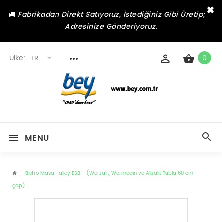
×
Fabrikadan Direkt Satıyoruz, İstediğiniz Gibi Üretip;
Adresinize Gönderiyoruz.
Ülke:
TR
0
MENU
Bistro Masa Halley ESB - (Werzalit, Wermodin ve Allzalit Tabla 60 cm
çap)