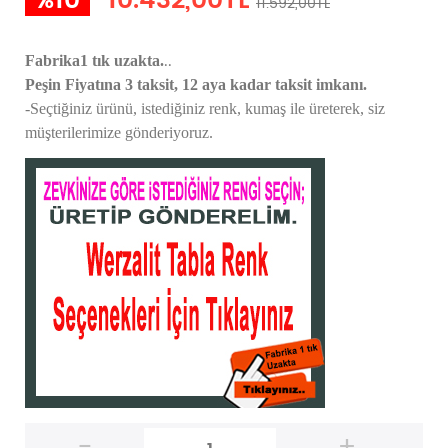
%10
10.432,00TL
11.592,00TL
..
Fabrika1 tık uzakta.
Peşin Fiyatına 3 taksit, 12 aya kadar taksit imkanı.
-Seçtiğiniz ürünü, istediğiniz renk, kumaş
ile üreterek,
siz
müşterilerimize gönderiyoruz.