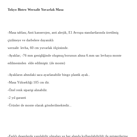
Tokyo Bistro Werzalit Yuvarlak Masa
-Masa tablası; Anti kanserojen, anti alerjik, E1 Avrupa standartlarında üretilmiş
çizilmeye ve darbelere dayanıklı
werzalit levha, 60 cm yuvarlak ölçüsünde.
-Ayaklar; -76 mm genişliğinde oluşmuş borunun altına 6.mm sac levhaya monte
edilmesinden elde edilmiştir. (de monte)
-Ayakların altındaki saca ayarlanabilir bingo plastik ayak..
-Masa Yüksekliği 105 cm dir.
-Özel renk siparişi alınabilir.
-2 yıl garanti
-Ürünler de monte olarak gönderilmektedir...
-Farklı desenlerde yapılabilir olmaları ve her alanda kullanılabilirliği ile müşterilerine