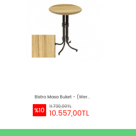
Bistro Masa Buket - (Wer...
11.730,00TL
%10
10.557,00TL