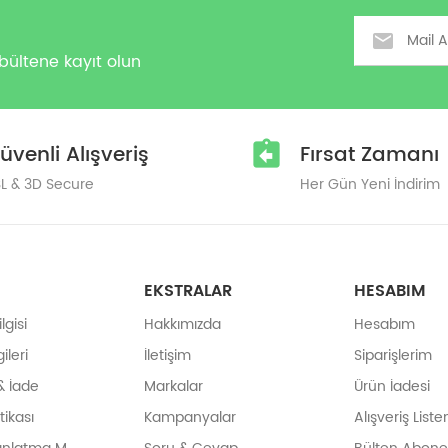
Email
bültene kayıt olun
üvenli Alışveriş
Fırsat Zamanı
L & 3D Secure
Her Gün Yeni İndirim
EKSTRALAR
HESABIM
gisi
Hakkımızda
Hesabım
ileri
İletişim
Siparişlerim
& İade
Markalar
Ürün İadesi
itikası
Kampanyalar
Alışveriş List