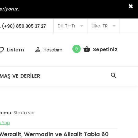
×
eriyoruz.
Dil:
Tr-Tr
Ülke:
TR
(+90) 850 305 37 27
0
Sepetiniz
Listem
Hesabım
MAŞ VE DERILER
urumu:
Stokta var
 Yap
erzalit, Wermodin ve Allzalit Tabla 60