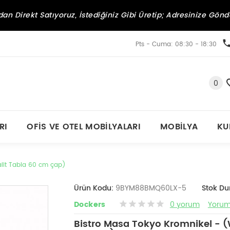
an Direkt Satıyoruz, İstediğiniz Gibi Üretip; Adresinize Gönd
Pts - Cuma: 08:30 - 18:30
0
RI
OFIS VE OTEL MOBILYALARI
MOBILYA
KU
alit Tabla 60 cm çap)
Ürün Kodu:
9BYM88BMQ60LX-5
Stok D
Dockers
0 yorum
Yorum
Bistro Masa Tokyo Kromnikel - (W