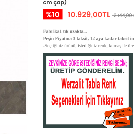
cm çap)
%10
10.929,00TL
12.144,00
..
Fabrika1 tık uzakta.
Peşin Fiyatına 3 taksit, 12 aya kadar taksit i
-Seçtiğiniz ürünü, istediğiniz renk, kumaş
ile ür