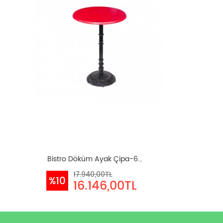
Bistro Döküm Ayak Çipa-6...
17.940,00TL
%10
16.146,00TL