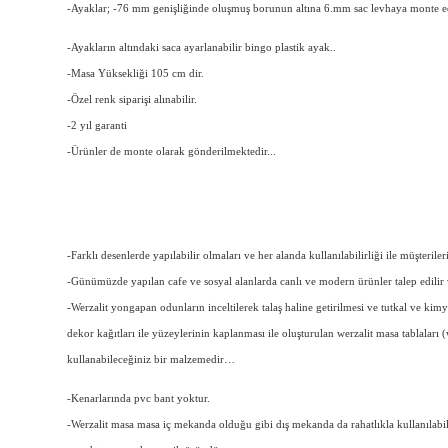
-Ayaklar; -76 mm genişliğinde oluşmuş borunun altına 6.mm sac levhaya monte ed
-Ayakların altındaki saca ayarlanabilir bingo plastik ayak..
-Masa Yüksekliği 105 cm dir.
-Özel renk siparişi alınabilir.
-2 yıl garanti
-Ürünler de monte olarak gönderilmektedir...
-Farklı desenlerde yapılabilir olmaları ve her alanda kullanılabilirliği ile müşteriler
-Günümüzde yapılan cafe ve sosyal alanlarda canlı ve modern ürünler talep edilir 
-Werzalit yongapan odunların inceltilerek talaş haline getirilmesi ve tutkal ve kimye
dekor kağıtları ile yüzeylerinin kaplanması ile oluşturulan werzalit masa tablaları
kullanabileceğiniz bir malzemedir…
-Kenarlarında pvc bant yoktur.
-Werzalit masa masa iç mekanda olduğu gibi dış mekanda da rahatlıkla kullanılabil