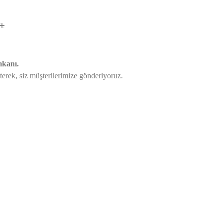
TL
mkanı.
eterek,
siz müşterilerimize gönderiyoruz.