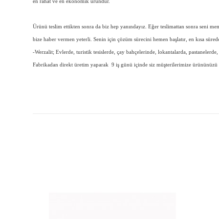
en rahat ve en ekonomik üründür.
Ürünü teslim ettikten sonra da biz hep yanındayız. Eğer teslimattan sonra seni 
bize haber vermen yeterli. Senin için çözüm sürecini hemen başlatır, en kısa süre
-Werzalit; Evlerde, turistik tesislerde, çay bahçelerinde, lokantalarda, pastanelerd
Fabrikadan direkt üretim yaparak 9 iş günü içinde siz müşterilerimize ürününüzü