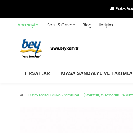
Fabrikad
Ana sayfa
Soru & Cevap
Blog
iletişim
FIRSATLAR
MASA SANDALYE VE TAKIMLA
Bistro Masa Tokyo Kromnikel - (Werzalit, Wermodin ve Allz