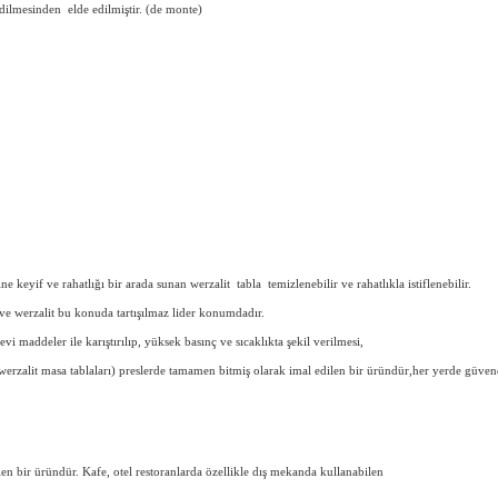
ilmesinden elde edilmiştir. (de monte)
ine keyif ve rahatlığı bir arada sunan werzalit tabla temizlenebilir ve rahatlıkla istiflenebilir.
ve werzalit bu konuda tartışılmaz lider konumdadır.
vi maddeler ile karıştırılıp, yüksek basınç ve sıcaklıkta şekil verilmesi,
 (werzalit masa tablaları) preslerde tamamen bitmiş olarak imal edilen bir üründür,her yerde güve
en bir üründür. Kafe, otel restoranlarda özellikle dış mekanda kullanabilen