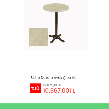
Bistro Döküm Ayak Çipa M...
12.075,00TL
%10
10.867,00TL