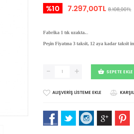
%10
7.297,00TL
8.108,00TL
Fabrika 1 tık uzakta.
..
Peşin Fiyatına 3 taksit, 12 aya kadar taksit i
-
+
SEPETE EKLE
ALIŞVERIŞ LISTEME EKLE
KARŞIL