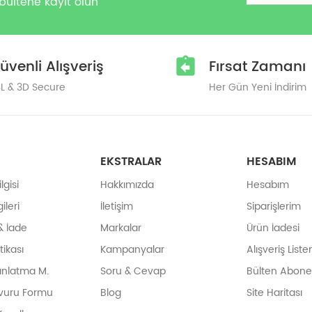
bültene kayıt olun
üvenli Alışveriş
Fırsat Zamanı
L & 3D Secure
Her Gün Yeni İndirim
EKSTRALAR
HESABIM
gisi
Hakkımızda
Hesabım
ileri
İletişim
Siparişlerim
& İade
Markalar
Ürün İadesi
itikası
Kampanyalar
Alışveriş List
ınlatma M.
Soru & Cevap
Bülten Abonel
vuru Formu
Blog
Site Haritası