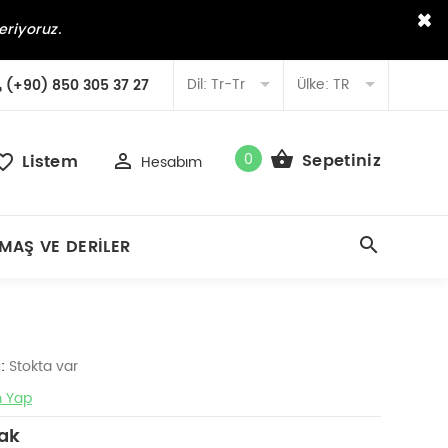
×
eriyoruz.
Dil:
Tr-Tr
Ülke:
TR
(+90) 850 305 37 27
0
Sepetiniz
Listem
Hesabım
MAŞ VE DERILER
:
Stokta var
 Yap
ak