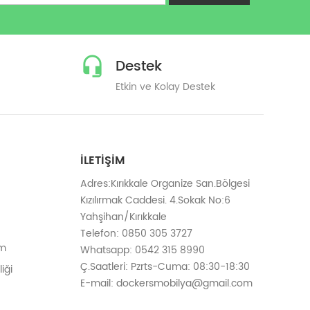
Destek
Etkin ve Kolay Destek
İLETIŞIM
Adres:Kırıkkale Organize San.Bölgesi
Kızılırmak Caddesi. 4.Sokak No:6
Yahşihan/Kırıkkale
Telefon: 0850 305 3727
em
Whatsapp: 0542 315 8990
Ç.Saatleri: Pzrts-Cuma: 08:30-18:30
iği
E-mail: dockersmobilya@gmail.com