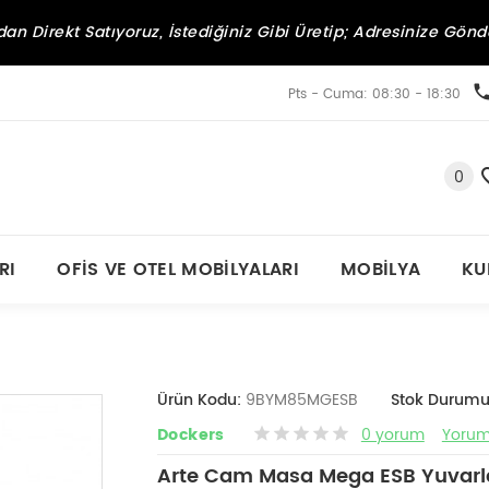
an Direkt Satıyoruz, İstediğiniz Gibi Üretip; Adresinize Gönd
Pts - Cuma: 08:30 - 18:30
0
RI
OFIS VE OTEL MOBILYALARI
MOBILYA
KU
Ürün Kodu:
9BYM85MGESB
Stok Durumu
Dockers
0 yorum
Yorum
Arte Cam Masa Mega ESB Yuvarl