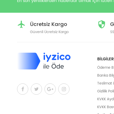
En son yeniliklerden haberdar olmak için lütfen 
Ücretsiz Kargo
G
Güvenli Ücretsiz Kargo
SS
BILGILER
Ödeme Bil
Banka Bilg
Teslimat 
Gizlilik Pol
KVKK Ayd
KVKK Bas