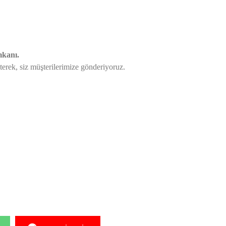
mkanı.
eterek,
siz müşterilerimize gönderiyoruz.