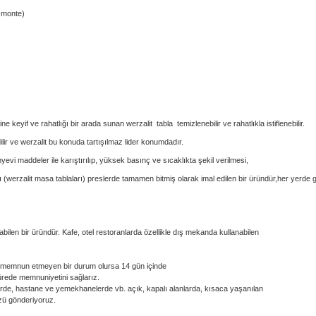
e-monte)
rine keyif ve rahatlığı bir arada sunan werzalit tabla temizlenebilir ve rahatlıkla istiflenebilir.
ir ve werzalit bu konuda tartışılmaz lider konumdadır.
myevi maddeler ile karıştırılıp, yüksek basınç ve sıcaklıkta şekil verilmesi,
rı (werzalit masa tablaları) preslerde tamamen bitmiş olarak imal edilen bir üründür,
her yerde 
ilen bir üründür. Kafe, otel restoranlarda özellikle dış mekanda kullanabilen
ni memnun etmeyen bir durum olursa 14 gün içinde
ürede memnuniyetini sağlarız.
elerde, hastane ve yemekhanelerde vb. açık, kapalı alanlarda, kısaca yaşanılan
zü gönderiyoruz.