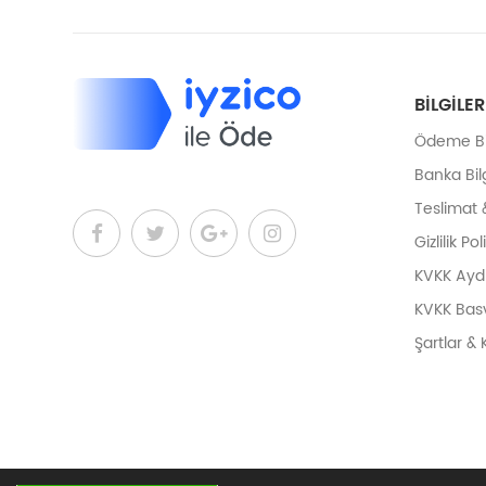
BILGILER
Ödeme Bil
Banka Bilg
Teslimat 
Gizlilik Pol
KVKK Ayd
KVKK Bas
Şartlar & 