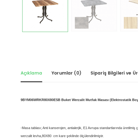
Açıklama
Yorumlar (0)
Sipariş Bilgileri ve Üre
9BYM06WRKR
80X80
ESB Buket Werzalit Mutfak Masası (Elektrostatik Boy
-Masa tablası; Anti kanserojen, antialerjik, E1 Avrupa standartlarında üretilmiş 
werzalit levha,
80X80
cm kare şeklinde ölçülendirilmiştir.