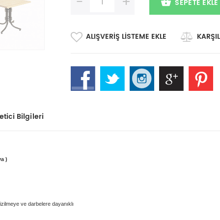
-
+
SEPETE EKLE
ALIŞVERIŞ LISTEME EKLE
KARŞIL
tici Bilgileri
a )
çizilmeye ve darbelere dayanıklı