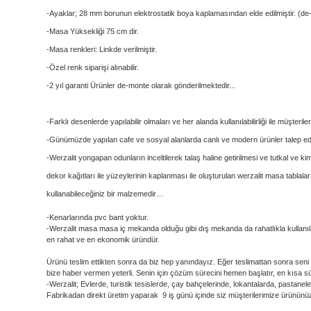
-Ayaklar; 28 mm borunun elektrostatik boya kaplamasından elde edilmiştir. (d
-Masa Yüksekliği 75 cm dir.
-Masa renkleri: Linkde verilmiştir.
-Özel renk siparişi alınabilir.
-2 yıl garanti Ürünler de-monte olarak gönderilmektedir...
-Farklı desenlerde yapılabilir olmaları ve her alanda kullanılabilirliği ile müşterile
-Günümüzde yapılan cafe ve sosyal alanlarda canlı ve modern ürünler talep edil
-Werzalit yongapan odunların inceltilerek talaş haline getirilmesi ve tutkal ve ki
dekor kağıtları ile yüzeylerinin kaplanması ile oluşturulan werzalit masa tablala
kullanabileceğiniz bir malzemedir…
-Kenarlarında pvc bant yoktur.
-Werzalit masa masa iç mekanda olduğu gibi dış mekanda da rahatlıkla kullanılab
en rahat ve en ekonomik üründür.
Ürünü teslim ettikten sonra da biz hep yanındayız. Eğer teslimattan sonra se
bize haber vermen yeterli. Senin için çözüm sürecini hemen başlatır, en kısa s
-Werzalit; Evlerde, turistik tesislerde, çay bahçelerinde, lokantalarda, pastan
Fabrikadan direkt üretim yaparak 9 iş günü içinde siz müşterilerimize ürününü