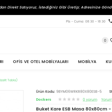
an Direkt Satıyoruz, İstediğiniz Gibi Üretip; Adresinize Gönd
Pts - Cuma: 08:30 - 18:30
0
RI
OFIS VE OTEL MOBILYALARI
MOBILYA
KU
zalit Tabla)
Ürün Kodu:
9BYM06WRKR80X80ESB-5
S
Dockers
0 yorum
Yorum
Buket Kare ESB Masa 80x80cm - (