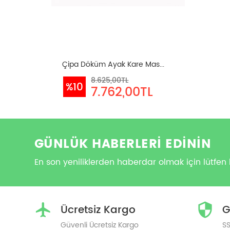
Çipa Döküm Ayak Kare Mas...
8.625,00TL
%10
7.762,00TL
GÜNLÜK HABERLERİ EDİNİN
En son yeniliklerden haberdar olmak için lütfen 
Ücretsiz Kargo
G
Güvenli Ücretsiz Kargo
SS