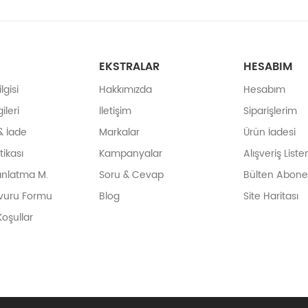
EKSTRALAR
HESABIM
gisi
Hakkımızda
Hesabım
ileri
İletişim
Siparişlerim
& İade
Markalar
Ürün İadesi
itikası
Kampanyalar
Alışveriş List
ınlatma M.
Soru & Cevap
Bülten Abonel
vuru Formu
Blog
Site Haritası
Koşullar