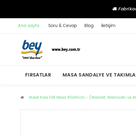
Fabrikad
Ana sayfa
Soru & Cevap
Blog
iletişim
FIRSATLAR
MASA SANDALYE VE TAKIMLA
Buket Kare ESB Masa 80x80cm - (Werzalit, Wermodin ve All