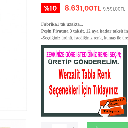
%10
8.631,00TL
9.591,00TL
..
Fabrika1 tık uzakta.
Peşin Fiyatına 3 taksit, 12 aya kadar taksit i
-Seçtiğiniz ürünü, istediğiniz renk, kumaş
ile ür