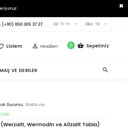
×
eriyoruz.
Dil:
Tr-Tr
Ülke:
TR
(+90) 850 305 37 27
0
Sepetiniz
Listem
Hesabım
MAŞ VE DERILER
tok Durumu:
Stokta var
 Yap
Werzalit, Wermodin ve Allzalit Tabla)