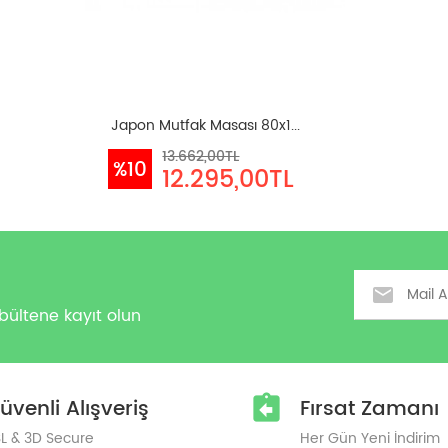
Japon Mutfak Masası 80x1...
13.662,00TL
%10
12.295,00TL
Email
bültene kayıt olun
üvenli Alışveriş
Fırsat Zamanı
L & 3D Secure
Her Gün Yeni İndirim