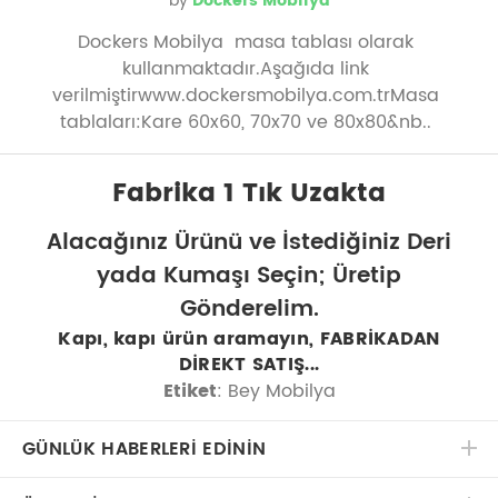
by
Dockers Mobilya
Dockers Mobilya masa tablası olarak
kullanmaktadır.Aşağıda link
verilmiştirwww.dockersmobilya.com.trMasa
tablaları:Kare 60x60, 70x70 ve 80x80&nb..
Fabrika 1 Tık Uzakta
Alacağınız Ürünü ve İstediğiniz Deri
yada Kumaşı Seçin; Üretip
Gönderelim.
Kapı, kapı ürün aramayın, FABRİKADAN
DİREKT SATIŞ...
Etiket
: Bey Mobilya
GÜNLÜK HABERLERİ EDİNİN