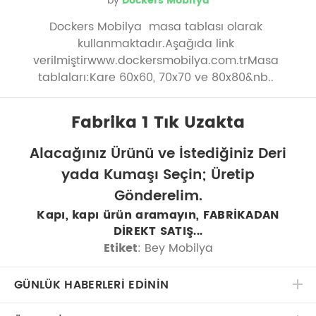
by
Dockers Mobilya
Dockers Mobilya masa tablası olarak
kullanmaktadır.Aşağıda link
verilmiştirwww.dockersmobilya.com.trMasa
tablaları:Kare 60x60, 70x70 ve 80x80&nb..
Fabrika 1 Tık Uzakta
Alacağınız Ürünü ve İstediğiniz Deri
yada Kumaşı Seçin; Üretip
Gönderelim.
Kapı, kapı ürün aramayın, FABRİKADAN
DİREKT SATIŞ...
Etiket
: Bey Mobilya
GÜNLÜK HABERLERİ EDİNİN