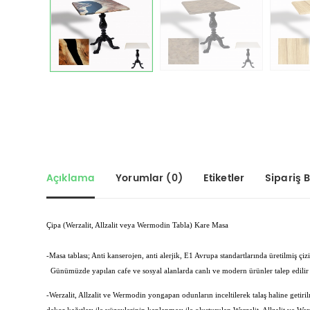
Açıklama
Yorumlar (0)
Etiketler
Sipariş Bi
Çipa (Werzalit, Allzalit veya Wermodin Tabla) Kare Masa
-Masa tablası; Anti kanserojen, anti alerjik, E1 Avrupa standartlarında üretilmiş 
Günümüzde yapılan cafe ve sosyal alanlarda canlı ve modern ürünler talep edilir 
-Werzalit, Allzalit ve Wermodin yongapan odunların inceltilerek talaş haline getirilm