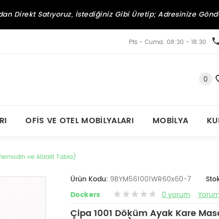
an Direkt Satıyoruz, İstediğiniz Gibi Üretip; Adresinize Gönd
Pts - Cuma: 08:30 - 18:30
0
RI
OFIS VE OTEL MOBILYALARI
MOBILYA
KU
rmodin ve Allzalit Tabla)
Ürün Kodu:
9BYM561001WR60x60-7
Sto
Dockers
0 yorum
Yorum
Çipa 1001 Döküm Ayak Kare Mas