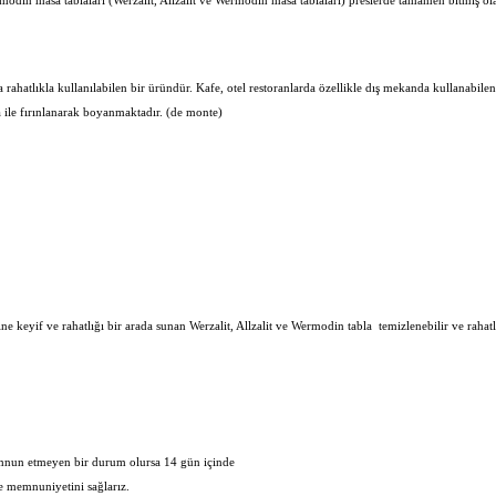
Wermodin masa tablaları (Werzalit, Allzalit ve Wermodin masa tablaları) preslerde tamamen bitmiş o
ahatlıkla kullanılabilen bir üründür. Kafe, otel restoranlarda özellikle dış mekanda kullanabil
 ile fırınlanarak boyanmaktadır. (de monte)
ine keyif ve rahatlığı bir arada sunan Werzalit, Allzalit ve Wermodin tabla temizlenebilir ve rahatlık
memnun etmeyen bir durum olursa 14 gün içinde
de memnuniyetini sağlarız.