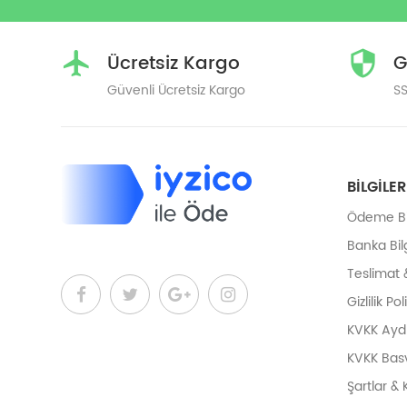
Ücretsiz Kargo
G
Güvenli Ücretsiz Kargo
SS
BILGILER
Ödeme Bil
Banka Bilg
Teslimat 
Gizlilik Pol
KVKK Ayd
KVKK Bas
Şartlar & 