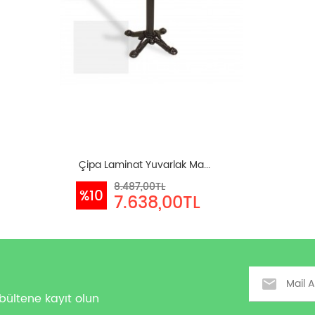
Çipa Laminat Yuvarlak Ma...
8.487,00TL
%10
7.638,00TL
Email
bültene kayıt olun