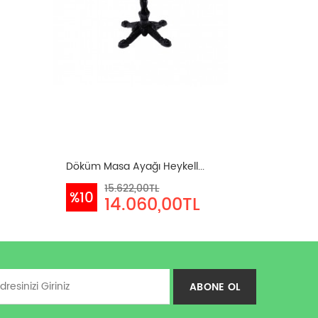
Döküm Masa Ayağı Heykell...
15.622,00TL
%10
14.060,00TL
ABONE OL