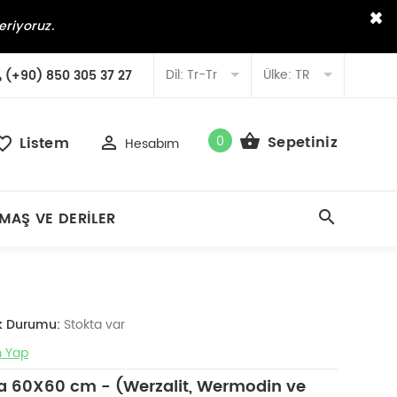
×
eriyoruz.
Dil:
Tr-Tr
Ülke:
TR
(+90) 850 305 37 27
0
Sepetiniz
Listem
Hesabım
MAŞ VE DERILER
k Durumu:
Stokta var
 Yap
a 60X60 cm - (Werzalit, Wermodin ve