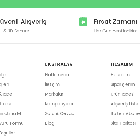
üvenli Alışveriş
Fırsat Zamanı
L & 3D Secure
Her Gün Yeni İndirim
EKSTRALAR
HESABIM
gisi
Hakkımızda
Hesabım
ileri
İletişim
Siparişlerim
& İade
Markalar
Ürün İadesi
itikası
Kampanyalar
Alışveriş List
ınlatma M.
Soru & Cevap
Bülten Abonel
vuru Formu
Blog
Site Haritası
Koşullar