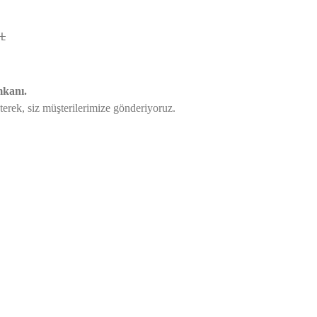
TL
mkanı.
eterek,
siz müşterilerimize gönderiyoruz.