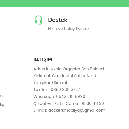
Destek
Etkin ve Kolay Destek
İLETIŞIM
Adres:Kırıkkale Organize San.Bölgesi
Kızılırmak Caddesi. 4.Sokak No:6
Yahşihan/Kırıkkale
Telefon: 0850 305 3727
em
Whatsapp: 0542 315 8990
Ç.Saatleri: Pzrts-Cuma: 08:30-18:30
iği
E-mail: dockersmobilya@gmail.com