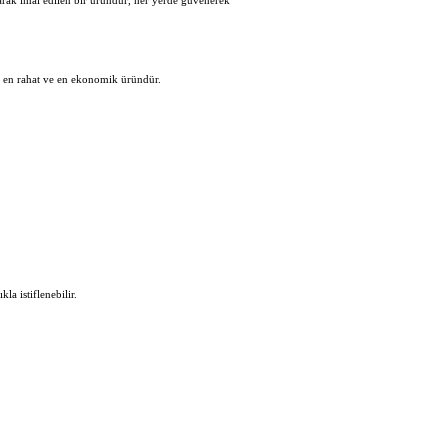
larak imal edilen bir üründür, her yerde güvenerek
en en rahat ve en ekonomik üründür.
la istiflenebilir.