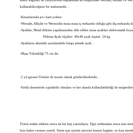
dekor kağıtları ile yüzeylerinin kaplanması ile oluşturulan Werzalit, Allzalit ve 
kullanabileceğiniz bir malzemedir…
-Kenarlarında pvc bant yoktur.
-Werzalit, Allzalit ve Wermodin masa masa iç mekanda olduğu gibi dış mekanda da r
-Ayaklar; Metal döküm yapılmasından elde edilen masa ayakları elektrostatik boya
Döküm Ayak ölçüleri 40x40 ayak öiçüsü 24 kg
-Ayakların altındaki ayarlanabilir bingo plastik ayak..
-Masa Yüksekliği 75 cm dir.
-2 yıl garanti Ürünler de monte olarak gönderilmektedir...
-Farklı desenlerde yapılabilir olmaları ve her alanda kullanılabilirliği ile müşteriler
Ürünü teslim ettikten sonra da biz hep yanındayız. Eğer teslimattan sonra seni 
bize haber vermen yeterli. Senin için çözüm sürecini hemen başlatır, en kısa süre