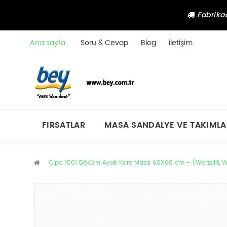
Fabrikad
Ana sayfa
Soru & Cevap
Blog
iletişim
FIRSATLAR
MASA SANDALYE VE TAKIMLA
Çipa 1001 Döküm Ayak Kare Masa 60X60 cm - (Werzalit, We