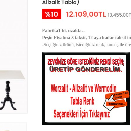
Allzalit Tabla)
%10
12.109,00TL
13.455,00
..
Fabrika1 tık uzakta.
Peşin Fiyatına 3 taksit, 12 aya kadar taksit i
-Seçtiğiniz ürünü, istediğiniz renk, kumaş
ile ür