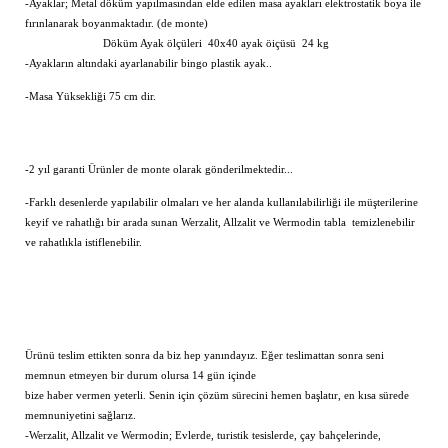
-Ayaklar; Metal döküm yapılmasından elde edilen masa ayakları elektrostatik boya ile
fırınlanarak boyanmaktadır. (de monte)
Döküm Ayak ölçüleri 40x40 ayak öiçüsü 24 kg
-Ayakların altındaki ayarlanabilir bingo plastik ayak..
-Masa Yüksekliği 75 cm dir.
-2 yıl garanti Ürünler de monte olarak gönderilmektedir...
-Farklı desenlerde yapılabilir olmaları ve her alanda kullanılabilirliği ile müşterilerine
keyif ve rahatlığı bir arada sunan Werzalit, Allzalit ve Wermodin tabla temizlenebilir
ve rahatlıkla istiflenebilir.
Ürünü teslim ettikten sonra da biz hep yanındayız. Eğer teslimattan sonra seni
memnun etmeyen bir durum olursa 14 gün içinde
bize haber vermen yeterli. Senin için çözüm sürecini hemen başlatır, en kısa sürede
memnuniyetini sağlarız.
-Werzalit, Allzalit ve Wermodin; Evlerde, turistik tesislerde, çay bahçelerinde,