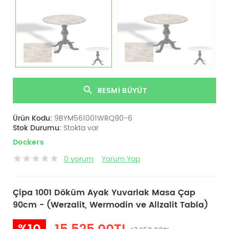
RESMI BÜYÜT
Ürün Kodu:
9BYM561001WRQ90-6
Stok Durumu:
Stokta var
Dockers
0 yorum
Yorum Yap
Çipa 1001 Döküm Ayak Yuvarlak Masa Çap
90cm - (Werzalit, Wermodin ve Allzalit Tabla)