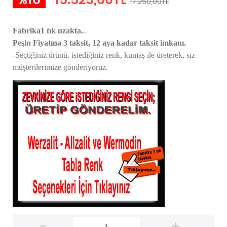
%10
15.525,00TL
17.250,00TL
..
Fabrika1 tık uzakta.
Peşin Fiyatına 3 taksit, 12 aya kadar taksit imkanı.
-Seçtiğiniz ürünü, istediğiniz renk, kumaş
ile üreterek,
siz
müşterilerimize gönderiyoruz.