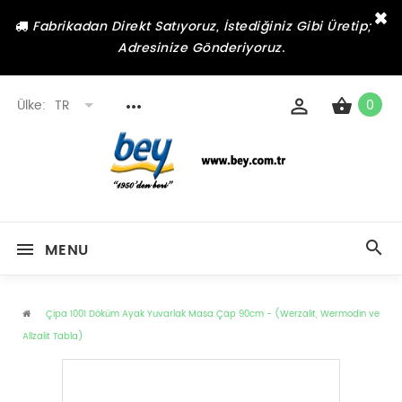
×
Fabrikadan Direkt Satıyoruz, İstediğiniz Gibi Üretip;
Adresinize Gönderiyoruz.
Ülke:
TR
0
MENU
Çipa 1001 Döküm Ayak Yuvarlak Masa Çap 90cm - (Werzalit, Wermodin ve
Allzalit Tabla)