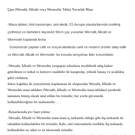
Çipa (Werzalit, Allzalit veya Wermodin Tabla) Yuvarlak Masa
-Masa tablası; Anti kanserojen, anti alerjik, E1 Avrupa standartlarında üretilmiş
çizilmeye ve darbelere dayanıklı
90cm
çay yuvarlak Werzalit, Allzalit ve
Wermodin kaplamalı levha
Günümüzde yapılan cafe ve sosyal alanlarda canlı ve modern ürünler talep edilir
ve Werzalit, Allzalit ve Wermodin bu konuda tartışılmaz lider konumdadır.
-Werzalit, Allzalit ve Wermodin yongapan odunların inceltilerek talaş haline
getirilmesi ve tutkal ve kimyevi maddeler ile karıştırılıp, yüksek basınç ve sıcaklıkta
şekil verilmesi,
dekor kağıtları ile yüzeylerinin kaplanması ile oluşturulan Werzalit, Allzalit ve
Wermodin masa tablaları (Werzalit, Allzalit ve Wermodin masa tablaları) preslerde
tamamen bitmiş olarak imal edilen bir üründür, her yerde güvenerek
kullanabileceğiniz bir malzemedir…
-Kenarlarında pvc bant yoktur.
-Werzalit, Allzalit ve Wermodin masa masa iç mekanda olduğu gibi dış mekanda da
rahatlıkla kullanılabilen bir üründür. Kafe, otel restoranlarda özellikle dış mekanda
kullanabilen en rahat ve en ekonomik üründür.