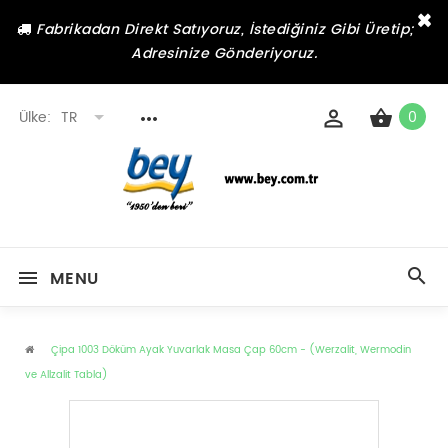
×
Fabrikadan Direkt Satıyoruz, İstediğiniz Gibi Üretip;
Adresinize Gönderiyoruz.
Ülke:
TR
0
MENU
Çipa 1003 Döküm Ayak Yuvarlak Masa Çap 60cm - (Werzalit, Wermodin
ve Allzalit Tabla)