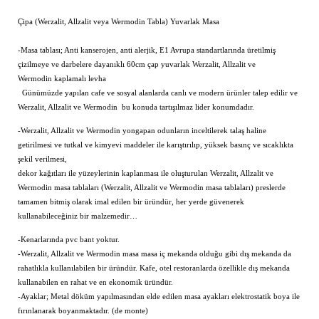
Çipa (Werzalit, Allzalit veya Wermodin Tabla) Yuvarlak Masa
-Masa tablası; Anti kanserojen, anti alerjik, E1 Avrupa standartlarında üretilmiş
çizilmeye ve darbelere dayanıklı 60cm çap yuvarlak Werzalit, Allzalit ve
Wermodin kaplamalı levha
Günümüzde yapılan cafe ve sosyal alanlarda canlı ve modern ürünler talep edilir ve
Werzalit, Allzalit ve Wermodin bu konuda tartışılmaz lider konumdadır.
-Werzalit, Allzalit ve Wermodin yongapan odunların inceltilerek talaş haline
getirilmesi ve tutkal ve kimyevi maddeler ile karıştırılıp, yüksek basınç ve sıcaklıkta
şekil verilmesi,
dekor kağıtları ile yüzeylerinin kaplanması ile oluşturulan Werzalit, Allzalit ve
Wermodin masa tablaları (Werzalit, Allzalit ve Wermodin masa tablaları) preslerde
tamamen bitmiş olarak imal edilen bir üründür, her yerde güvenerek
kullanabileceğiniz bir malzemedir…
-Kenarlarında pvc bant yoktur.
-Werzalit, Allzalit ve Wermodin masa masa iç mekanda olduğu gibi dış mekanda da
rahatlıkla kullanılabilen bir üründür. Kafe, otel restoranlarda özellikle dış mekanda
kullanabilen en rahat ve en ekonomik üründür.
-Ayaklar; Metal döküm yapılmasından elde edilen masa ayakları elektrostatik boya ile
fırınlanarak boyanmaktadır. (de monte)