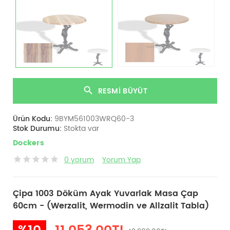
RESMI BÜYÜT
Ürün Kodu:
9BYM561003WRQ60-3
Stok Durumu:
Stokta var
Dockers
0 yorum
Yorum Yap
Çipa 1003 Döküm Ayak Yuvarlak Masa Çap
60cm - (Werzalit, Wermodin ve Allzalit Tabla)