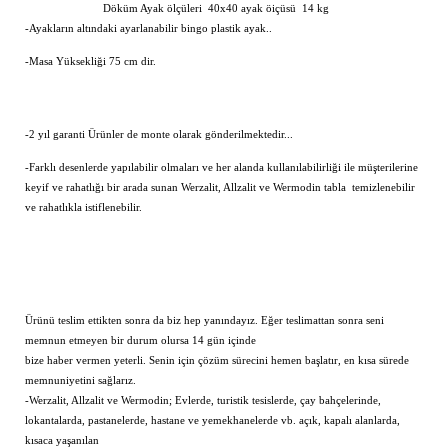
Döküm Ayak ölçüleri 40x40 ayak öiçüsü 14 kg
-Ayakların altındaki ayarlanabilir bingo plastik ayak..
-Masa Yüksekliği 75 cm dir.
-2 yıl garanti Ürünler de monte olarak gönderilmektedir...
-Farklı desenlerde yapılabilir olmaları ve her alanda kullanılabilirliği ile müşterilerine
keyif ve rahatlığı bir arada sunan Werzalit, Allzalit ve Wermodin tabla temizlenebilir
ve rahatlıkla istiflenebilir.
Ürünü teslim ettikten sonra da biz hep yanındayız. Eğer teslimattan sonra seni
memnun etmeyen bir durum olursa 14 gün içinde
bize haber vermen yeterli. Senin için çözüm sürecini hemen başlatır, en kısa sürede
memnuniyetini sağlarız.
-Werzalit, Allzalit ve Wermodin; Evlerde, turistik tesislerde, çay bahçelerinde,
lokantalarda, pastanelerde, hastane ve yemekhanelerde vb. açık, kapalı alanlarda,
kısaca yaşanılan