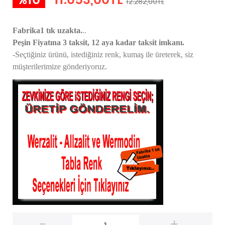
%10
11.053,00TL
12.282,00TL
..
Fabrika1 tık uzakta.
Peşin Fiyatına 3 taksit, 12 aya kadar taksit imkanı.
-Seçtiğiniz ürünü, istediğiniz renk, kumaş
ile üreterek,
siz
müşterilerimize gönderiyoruz.