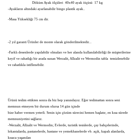
Döküm Ayak ölçüleri 40x40 ayak öiçüsü 17 kg
-Ayakların altındaki ayarlanabilir bingo plastik ayak..
-Masa Yüksekliği 75 cm dir.
-2 yıl garanti Ürünler de monte olarak gönderilmektedir...
-Farklı desenlerde yapılabilir olmaları ve her alanda kullanılabilirliği ile müşterilerine
keyif ve rahatlığı bir arada sunan Werzalit, Allzalit ve Wermodin tabla temizlenebilir
ve rahatlıkla istiflenebilir.
Ürünü teslim ettikten sonra da biz hep yanındayız. Eğer teslimattan sonra seni
memnun etmeyen bir durum olursa 14 gün içinde
bize haber vermen yeterli. Senin için çözüm sürecini hemen başlatır, en kısa sürede
memnuniyetini sağlarız.
-Werzalit, Allzalit ve Wermodin; Evlerde, turistik tesislerde, çay bahçelerinde,
lokantalarda, pastanelerde, hastane ve yemekhanelerde vb. açık, kapalı alanlarda,
kısaca yaşanılan