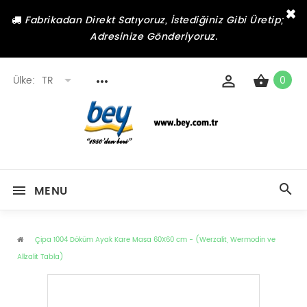
×
Fabrikadan Direkt Satıyoruz, İstediğiniz Gibi Üretip;
Adresinize Gönderiyoruz.
Ülke:
TR
0
MENU
Çipa 1004 Döküm Ayak Kare Masa 60X60 cm - (Werzalit, Wermodin ve
Allzalit Tabla)