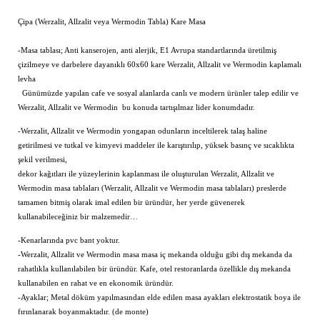
Çipa (Werzalit, Allzalit veya Wermodin Tabla) Kare Masa
-Masa tablası; Anti kanserojen, anti alerjik, E1 Avrupa standartlarında üretilmiş
çizilmeye ve darbelere dayanıklı
60x60 kare
Werzalit, Allzalit ve Wermodin kaplamalı
levha
Günümüzde yapılan cafe ve sosyal alanlarda canlı ve modern ürünler talep edilir ve
Werzalit, Allzalit ve Wermodin bu konuda tartışılmaz lider konumdadır.
-Werzalit, Allzalit ve Wermodin yongapan odunların inceltilerek talaş haline
getirilmesi ve tutkal ve kimyevi maddeler ile karıştırılıp, yüksek basınç ve sıcaklıkta
şekil verilmesi,
dekor kağıtları ile yüzeylerinin kaplanması ile oluşturulan Werzalit, Allzalit ve
Wermodin masa tablaları (Werzalit, Allzalit ve Wermodin masa tablaları) preslerde
tamamen bitmiş olarak imal edilen bir üründür, her yerde güvenerek
kullanabileceğiniz bir malzemedir…
-Kenarlarında pvc bant yoktur.
-Werzalit, Allzalit ve Wermodin masa masa iç mekanda olduğu gibi dış mekanda da
rahatlıkla kullanılabilen bir üründür. Kafe, otel restoranlarda özellikle dış mekanda
kullanabilen en rahat ve en ekonomik üründür.
-Ayaklar; Metal döküm yapılmasından elde edilen masa ayakları elektrostatik boya ile
fırınlanarak boyanmaktadır. (de monte)