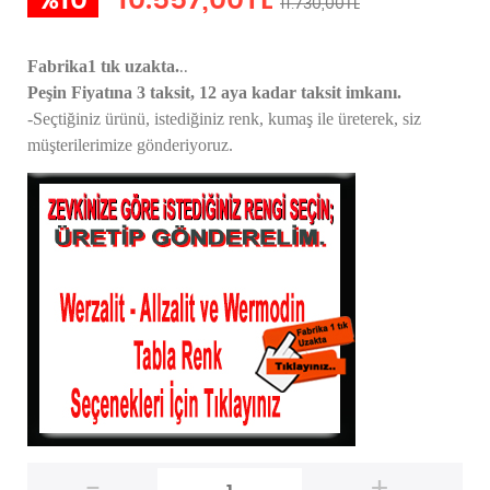
%10
10.557,00TL
11.730,00TL
..
Fabrika1 tık uzakta.
Peşin Fiyatına 3 taksit, 12 aya kadar taksit imkanı.
-Seçtiğiniz ürünü, istediğiniz renk, kumaş
ile üreterek,
siz
müşterilerimize gönderiyoruz.