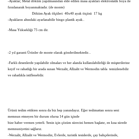
-Ayaklar; Metal döküm yapılmasından elde edilen masa ayakları elektrostatik boya ile
fırınlanarak boyanmaktadır. (de monte)
Döküm Ayak ölçüleri 40x40 ayak öiçüsü 17 kg
-Ayakların altındaki ayarlanabilir bingo plastik ayak..
-Masa Yüksekliği 75 cm dir.
-2 yıl garanti Ürünler de monte olarak gönderilmektedir...
-Farklı desenlerde yapılabilir olmaları ve her alanda kullanılabilirliği ile müşterilerine
keyif ve rahatlığı bir arada sunan Werzalit, Allzalit ve Wermodin tabla temizlenebilir
ve rahatlıkla istiflenebilir.
Ürünü teslim ettikten sonra da biz hep yanındayız. Eğer teslimattan sonra seni
memnun etmeyen bir durum olursa 14 gün içinde
bize haber vermen yeterli. Senin için çözüm sürecini hemen başlatır, en kısa sürede
memnuniyetini sağlarız.
-Werzalit, Allzalit ve Wermodin; Evlerde, turistik tesislerde, çay bahçelerinde,