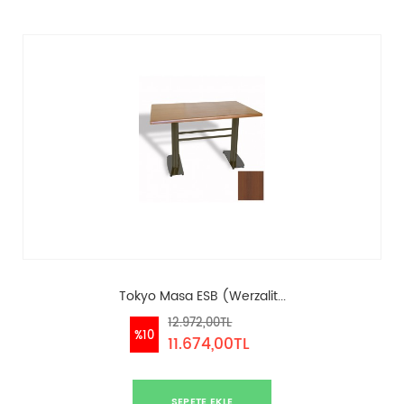
Tokyo Masa ESB (Werzalit...
12.972,00TL
%10
11.674,00TL
SEPETE EKLE