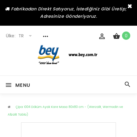
×
Fabrikadan Direkt Satıyoruz, İstediğiniz Gibi Üretip;
Adresinize Gönderiyoruz.
Ülke:
TR
0
MENU
Çipa 1004 Döküm Ayak Kare Masa 80X80 cm - (Werzalit, Wermodin ve
Allzalit Tabla)