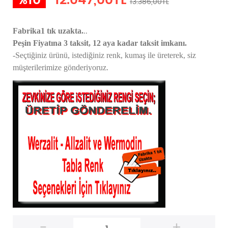
%10
12.047,00TL
13.386,00TL
..
Fabrika1 tık uzakta.
Peşin Fiyatına 3 taksit, 12 aya kadar taksit imkanı.
-Seçtiğiniz ürünü, istediğiniz renk, kumaş
ile üreterek,
siz
müşterilerimize gönderiyoruz.