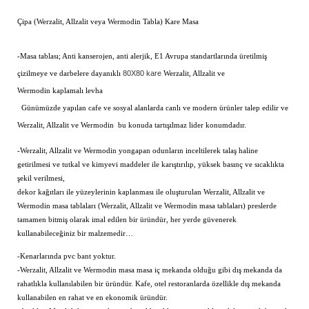
Çipa (Werzalit, Allzalit veya Wermodin Tabla) Kare Masa
-Masa tablası; Anti kanserojen, anti alerjik, E1 Avrupa standartlarında üretilmiş
80X80 kare
çizilmeye ve darbelere dayanıklı
Werzalit, Allzalit ve
Wermodin kaplamalı levha
Günümüzde yapılan cafe ve sosyal alanlarda canlı ve modern ürünler talep edilir ve
Werzalit, Allzalit ve Wermodin bu konuda tartışılmaz lider konumdadır.
-Werzalit, Allzalit ve Wermodin yongapan odunların inceltilerek talaş haline
getirilmesi ve tutkal ve kimyevi maddeler ile karıştırılıp, yüksek basınç ve sıcaklıkta
şekil verilmesi,
dekor kağıtları ile yüzeylerinin kaplanması ile oluşturulan Werzalit, Allzalit ve
Wermodin masa tablaları (Werzalit, Allzalit ve Wermodin masa tablaları) preslerde
tamamen bitmiş olarak imal edilen bir üründür, her yerde güvenerek
kullanabileceğiniz bir malzemedir…
-Kenarlarında pvc bant yoktur.
-Werzalit, Allzalit ve Wermodin masa masa iç mekanda olduğu gibi dış mekanda da
rahatlıkla kullanılabilen bir üründür. Kafe, otel restoranlarda özellikle dış mekanda
kullanabilen en rahat ve en ekonomik üründür.