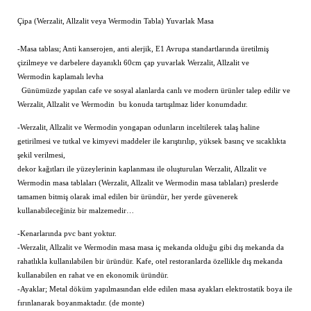
Çipa (Werzalit, Allzalit veya Wermodin Tabla) Yuvarlak Masa
-Masa tablası; Anti kanserojen, anti alerjik, E1 Avrupa standartlarında üretilmiş
çizilmeye ve darbelere dayanıklı 60cm çap yuvarlak Werzalit, Allzalit ve
Wermodin kaplamalı levha
Günümüzde yapılan cafe ve sosyal alanlarda canlı ve modern ürünler talep edilir ve
Werzalit, Allzalit ve Wermodin bu konuda tartışılmaz lider konumdadır.
-Werzalit, Allzalit ve Wermodin yongapan odunların inceltilerek talaş haline
getirilmesi ve tutkal ve kimyevi maddeler ile karıştırılıp, yüksek basınç ve sıcaklıkta
şekil verilmesi,
dekor kağıtları ile yüzeylerinin kaplanması ile oluşturulan Werzalit, Allzalit ve
Wermodin masa tablaları (Werzalit, Allzalit ve Wermodin masa tablaları) preslerde
tamamen bitmiş olarak imal edilen bir üründür, her yerde güvenerek
kullanabileceğiniz bir malzemedir…
-Kenarlarında pvc bant yoktur.
-Werzalit, Allzalit ve Wermodin masa masa iç mekanda olduğu gibi dış mekanda da
rahatlıkla kullanılabilen bir üründür. Kafe, otel restoranlarda özellikle dış mekanda
kullanabilen en rahat ve en ekonomik üründür.
-Ayaklar; Metal döküm yapılmasından elde edilen masa ayakları elektrostatik boya ile
fırınlanarak boyanmaktadır. (de monte)