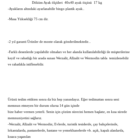
Döküm Ayak ölçüleri 40x40 ayak öiçüsü 17 kg
-Ayakların altındaki ayarlanabilir bingo plastik ayak..
-Masa Yüksekliği 75 cm dir.
-2 yıl garanti Ürünler de monte olarak gönderilmektedir...
-Farklı desenlerde yapılabilir olmaları ve her alanda kullanılabilirliği ile müşterilerine
keyif ve rahatlığı bir arada sunan Werzalit, Allzalit ve Wermodin tabla temizlenebilir
ve rahatlıkla istiflenebilir.
Ürünü teslim ettikten sonra da biz hep yanındayız. Eğer teslimattan sonra seni
memnun etmeyen bir durum olursa 14 gün içinde
bize haber vermen yeterli. Senin için çözüm sürecini hemen başlatır, en kısa sürede
memnuniyetini sağlarız.
-Werzalit, Allzalit ve Wermodin; Evlerde, turistik tesislerde, çay bahçelerinde,
lokantalarda, pastanelerde, hastane ve yemekhanelerde vb. açık, kapalı alanlarda,
kısaca yaşanılan