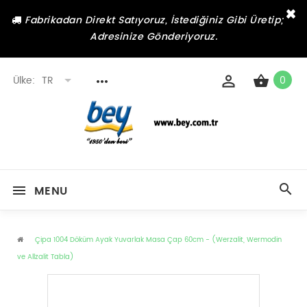
×
Fabrikadan Direkt Satıyoruz, İstediğiniz Gibi Üretip;
Adresinize Gönderiyoruz.
Ülke:
TR
0
MENU
Çipa 1004 Döküm Ayak Yuvarlak Masa Çap 60cm - (Werzalit, Wermodin
ve Allzalit Tabla)