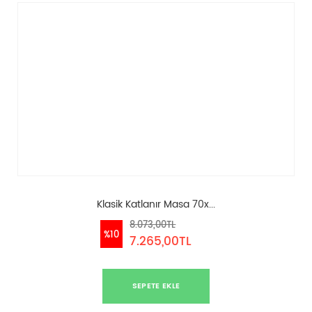
Klasik Katlanır Masa 70x...
8.073,00TL
%10
7.265,00TL
SEPETE EKLE