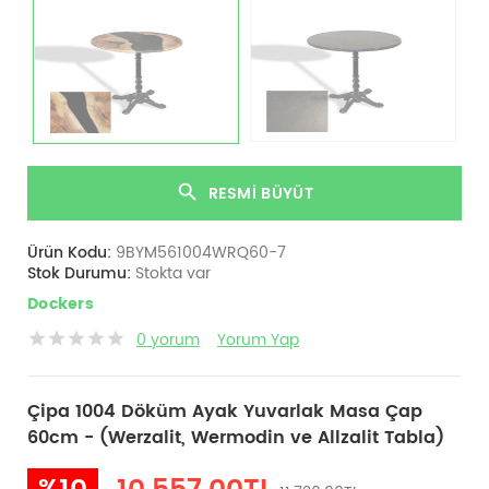
RESMI BÜYÜT
Ürün Kodu:
9BYM561004WRQ60-7
Stok Durumu:
Stokta var
Dockers
0 yorum
Yorum Yap
Çipa 1004 Döküm Ayak Yuvarlak Masa Çap
60cm - (Werzalit, Wermodin ve Allzalit Tabla)