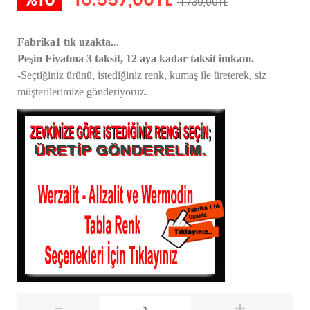
%10
10.557,00TL
11.730,00TL
..
Fabrika1 tık uzakta.
Peşin Fiyatına 3 taksit, 12 aya kadar taksit imkanı.
-Seçtiğiniz ürünü, istediğiniz renk, kumaş
ile üreterek,
siz
müşterilerimize gönderiyoruz.