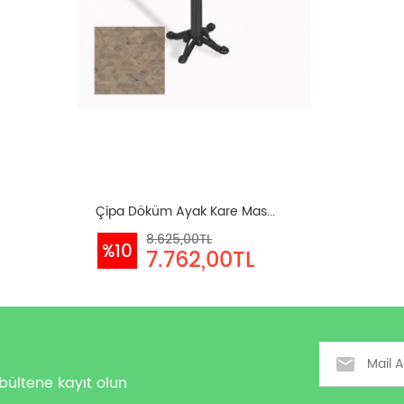
Çipa Döküm Ayak Kare Mas...
8.625,00TL
%10
7.762,00TL
Email
bültene kayıt olun