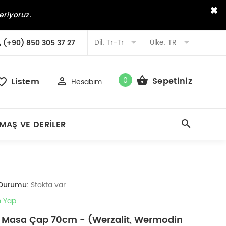
×
eriyoruz.
Dil:
Tr-Tr
Ülke:
TR
(+90) 850 305 37 27
0
Sepetiniz
Listem
Hesabım
MAŞ VE DERILER
 Durumu:
Stokta var
 Yap
 Masa Çap 70cm - (Werzalit, Wermodin