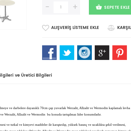
-
+
SEPETE EKLE
ALIŞVERIŞ LISTEME EKLE
KARŞIL
lgileri ve Üretici Bilgileri
çizilmeye ve darbelere dayanıklı 70cm çap yuvarlak Werzalit, Allzalit ve Wermodin kaplamalı levha
ve Werzalit, Allzalit ve Wermodin bu konuda tartışılmaz lider konumdadır.
esi ve tutkal ve kimyevi maddeler ile karıştırılıp, yüksek basınç ve sıcaklıkta şekil verilmesi,