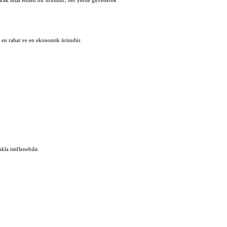
larak imal edilen bir üründür, her yerde güvenerek
en en rahat ve en ekonomik üründür.
la istiflenebilir.