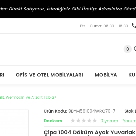
an Direkt Satıyoruz, İstediğiniz Gibi Üretip; Adresinize Gönd
Pts - Cuma: 08:30 - 18:30
0
RI
OFIS VE OTEL MOBILYALARI
MOBILYA
KU
, Wermodin ve Allzalit Tabla)
Ürün Kodu:
9BYM561004WRQ70-7
Stok
Dockers
0 yorum
Yorum
Çipa 1004 Döküm Ayak Yuvarlak