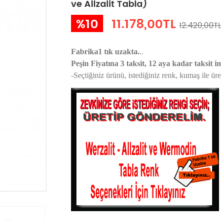
ve Allzalit Tabla)
%10
11.178,00TL
12.420,00T
..
Fabrika1 tık uzakta.
Peşin Fiyatına 3 taksit, 12 aya kadar taksit i
-Seçtiğiniz ürünü, istediğiniz renk, kumaş
ile ür