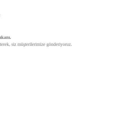
L
mkanı.
eterek,
siz müşterilerimize gönderiyoruz.