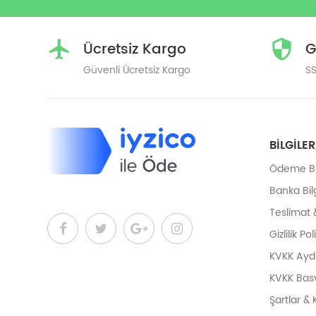
Ücretsiz Kargo
G
Güvenli Ücretsiz Kargo
SS
BILGILER
Ödeme Bil
Banka Bilg
Teslimat 
Gizlilik Pol
KVKK Ayd
KVKK Bas
Şartlar & 