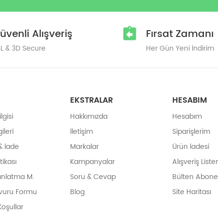
üvenli Alışveriş
Fırsat Zamanı
L & 3D Secure
Her Gün Yeni İndirim
EKSTRALAR
HESABIM
gisi
Hakkımızda
Hesabım
ileri
İletişim
Siparişlerim
& İade
Markalar
Ürün İadesi
itikası
Kampanyalar
Alışveriş List
ınlatma M.
Soru & Cevap
Bülten Abonel
vuru Formu
Blog
Site Haritası
Koşullar