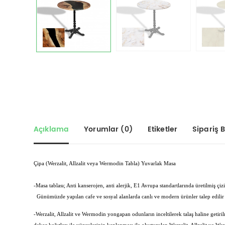
Açıklama
Yorumlar (0)
Etiketler
Sipariş Bi
Çipa (Werzalit, Allzalit veya Wermodin Tabla) Yuvarlak Masa
-Masa tablası; Anti kanserojen, anti alerjik, E1 Avrupa standartlarında üretilmiş 
Günümüzde yapılan cafe ve sosyal alanlarda canlı ve modern ürünler talep edilir 
-Werzalit, Allzalit ve Wermodin yongapan odunların inceltilerek talaş haline getirilm