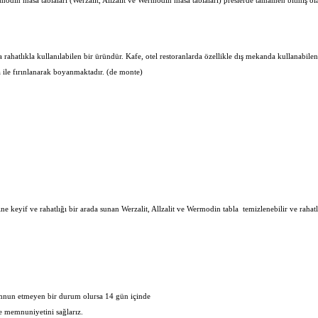
Wermodin masa tablaları (Werzalit, Allzalit ve Wermodin masa tablaları) preslerde tamamen bitmiş o
ahatlıkla kullanılabilen bir üründür. Kafe, otel restoranlarda özellikle dış mekanda kullanabil
 ile fırınlanarak boyanmaktadır. (de monte)
ine keyif ve rahatlığı bir arada sunan Werzalit, Allzalit ve Wermodin tabla temizlenebilir ve rahatlık
memnun etmeyen bir durum olursa 14 gün içinde
de memnuniyetini sağlarız.