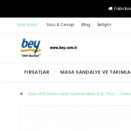
Fabrikad
Ana sayfa
Soru & Cevap
Blog
iletişim
FIRSATLAR
MASA SANDALYE VE TAKIMLA
Çipa 1004 Döküm Ayak Yuvarlak Masa Çap 70cm - (Werzalit