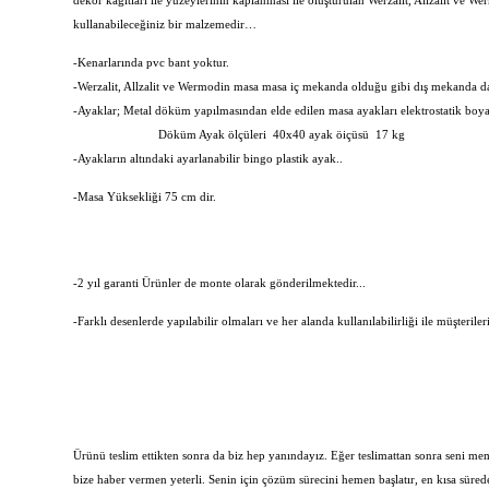
dekor kağıtları ile yüzeylerinin kaplanması ile oluşturulan Werzalit, Allzalit ve 
kullanabileceğiniz bir malzemedir…
-Kenarlarında pvc bant yoktur.
-Werzalit, Allzalit ve Wermodin masa masa iç mekanda olduğu gibi dış mekanda da r
-Ayaklar; Metal döküm yapılmasından elde edilen masa ayakları elektrostatik boya
Döküm Ayak ölçüleri 40x40 ayak öiçüsü 17 kg
-Ayakların altındaki ayarlanabilir bingo plastik ayak..
-Masa Yüksekliği 75 cm dir.
-2 yıl garanti Ürünler de monte olarak gönderilmektedir...
-Farklı desenlerde yapılabilir olmaları ve her alanda kullanılabilirliği ile müşteriler
Ürünü teslim ettikten sonra da biz hep yanındayız. Eğer teslimattan sonra seni 
bize haber vermen yeterli. Senin için çözüm sürecini hemen başlatır, en kısa süre