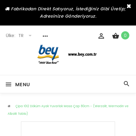
×
Fabrikadan Direkt Satıyoruz, İstediğiniz Gibi Üretip;
Adresinize Gönderiyoruz.
Ülke:
TR
0
MENU
Çipa 1012 Döküm Ayak Yuvarlak Masa Çap 80cm - (Werzalit, Wermodin ve
Allzalit Tabla)