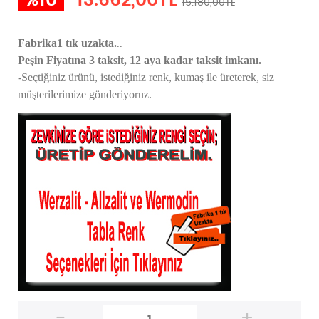
%10
13.662,00TL
15.180,00TL
..
Fabrika1 tık uzakta.
Peşin Fiyatına 3 taksit, 12 aya kadar taksit imkanı.
-Seçtiğiniz ürünü, istediğiniz renk, kumaş
ile üreterek,
siz
müşterilerimize gönderiyoruz.