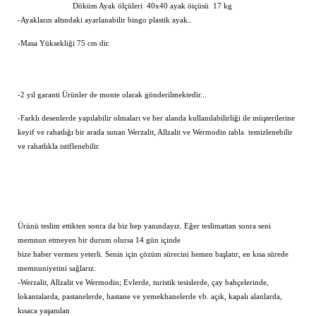
Döküm Ayak ölçüleri 40x40 ayak öiçüsü 17 kg
-Ayakların altındaki ayarlanabilir bingo plastik ayak..
-Masa Yüksekliği 75 cm dir.
-2 yıl garanti Ürünler de monte olarak gönderilmektedir...
-Farklı desenlerde yapılabilir olmaları ve her alanda kullanılabilirliği ile müşterilerine
keyif ve rahatlığı bir arada sunan Werzalit, Allzalit ve Wermodin tabla temizlenebilir
ve rahatlıkla istiflenebilir.
Ürünü teslim ettikten sonra da biz hep yanındayız. Eğer teslimattan sonra seni
memnun etmeyen bir durum olursa 14 gün içinde
bize haber vermen yeterli. Senin için çözüm sürecini hemen başlatır, en kısa sürede
memnuniyetini sağlarız.
-Werzalit, Allzalit ve Wermodin; Evlerde, turistik tesislerde, çay bahçelerinde,
lokantalarda, pastanelerde, hastane ve yemekhanelerde vb. açık, kapalı alanlarda,
kısaca yaşanılan