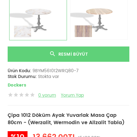
RESMI BÜYÜT
Ürün Kodu:
9BYM561012WRQ80-7
Stok Durumu:
Stokta var
Dockers
0 yorum
Yorum Yap
Çipa 1012 Döküm Ayak Yuvarlak Masa Çap
80cm - (Werzalit, Wermodin ve Allzalit Tabla)