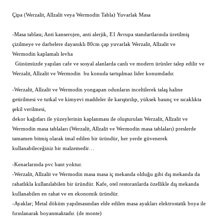
Çipa (Werzalit, Allzalit veya Wermodin Tabla) Yuvarlak Masa
-Masa tablası; Anti kanserojen, anti alerjik, E1 Avrupa standartlarında üretilmiş
çizilmeye ve darbelere dayanıklı 80cm çap yuvarlak Werzalit, Allzalit ve
Wermodin kaplamalı levha
Günümüzde yapılan cafe ve sosyal alanlarda canlı ve modern ürünler talep edilir ve
Werzalit, Allzalit ve Wermodin bu konuda tartışılmaz lider konumdadır.
-Werzalit, Allzalit ve Wermodin yongapan odunların inceltilerek talaş haline
getirilmesi ve tutkal ve kimyevi maddeler ile karıştırılıp, yüksek basınç ve sıcaklıkta
şekil verilmesi,
dekor kağıtları ile yüzeylerinin kaplanması ile oluşturulan Werzalit, Allzalit ve
Wermodin masa tablaları (Werzalit, Allzalit ve Wermodin masa tablaları) preslerde
tamamen bitmiş olarak imal edilen bir üründür, her yerde güvenerek
kullanabileceğiniz bir malzemedir…
-Kenarlarında pvc bant yoktur.
-Werzalit, Allzalit ve Wermodin masa masa iç mekanda olduğu gibi dış mekanda da
rahatlıkla kullanılabilen bir üründür. Kafe, otel restoranlarda özellikle dış mekanda
kullanabilen en rahat ve en ekonomik üründür.
-Ayaklar; Metal döküm yapılmasından elde edilen masa ayakları elektrostatik boya ile
fırınlanarak boyanmaktadır. (de monte)