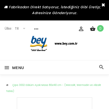
×
Fabrikadan Direkt Satıyoruz, İstediğiniz Gibi Üretip;
Adresinize Gönderiyoruz.
Ülke:
TR
0
MENU
Çipa 3002 Döküm Ayak Masa 80x140 cm - (Werzalit, Wermodin ve Allzalit
Tabla)