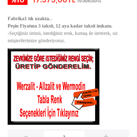
%10
17.375,00TL
19.306,00TL
..
Fabrika1 tık uzakta.
Peşin Fiyatına 3 taksit, 12 aya kadar taksit imkanı.
-Seçtiğiniz ürünü, istediğiniz renk, kumaş
ile üreterek,
siz
müşterilerimize gönderiyoruz.