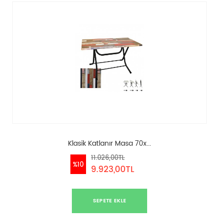
Klasik Katlanır Masa 70x...
11.026,00TL
%10
9.923,00TL
SEPETE EKLE