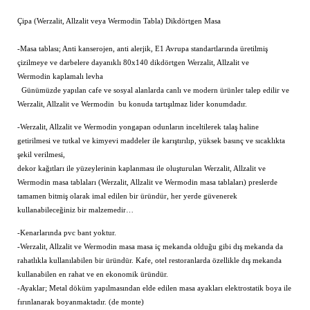
Çipa (Werzalit, Allzalit veya Wermodin Tabla) Dikdörtgen Masa
-Masa tablası; Anti kanserojen, anti alerjik, E1 Avrupa standartlarında üretilmiş
çizilmeye ve darbelere dayanıklı 80x140 dikdörtgen Werzalit, Allzalit ve
Wermodin kaplamalı levha
Günümüzde yapılan cafe ve sosyal alanlarda canlı ve modern ürünler talep edilir ve
Werzalit, Allzalit ve Wermodin bu konuda tartışılmaz lider konumdadır.
-Werzalit, Allzalit ve Wermodin yongapan odunların inceltilerek talaş haline
getirilmesi ve tutkal ve kimyevi maddeler ile karıştırılıp, yüksek basınç ve sıcaklıkta
şekil verilmesi,
dekor kağıtları ile yüzeylerinin kaplanması ile oluşturulan Werzalit, Allzalit ve
Wermodin masa tablaları (Werzalit, Allzalit ve Wermodin masa tablaları) preslerde
tamamen bitmiş olarak imal edilen bir üründür, her yerde güvenerek
kullanabileceğiniz bir malzemedir…
-Kenarlarında pvc bant yoktur.
-Werzalit, Allzalit ve Wermodin masa masa iç mekanda olduğu gibi dış mekanda da
rahatlıkla kullanılabilen bir üründür. Kafe, otel restoranlarda özellikle dış mekanda
kullanabilen en rahat ve en ekonomik üründür.
-Ayaklar; Metal döküm yapılmasından elde edilen masa ayakları elektrostatik boya ile
fırınlanarak boyanmaktadır. (de monte)