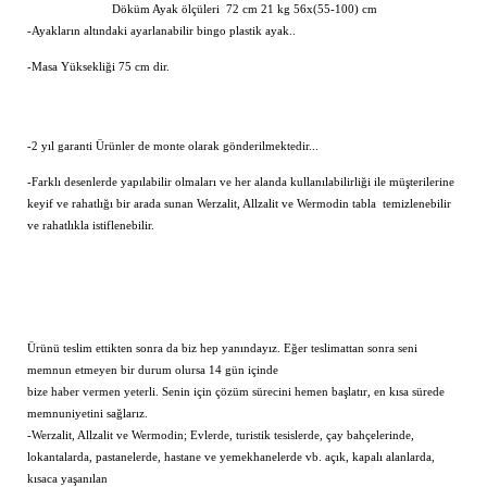
Döküm Ayak ölçüleri 72 cm 21 kg 56x(55-100) cm
-Ayakların altındaki ayarlanabilir bingo plastik ayak..
-Masa Yüksekliği 75 cm dir.
-2 yıl garanti Ürünler de monte olarak gönderilmektedir...
-Farklı desenlerde yapılabilir olmaları ve her alanda kullanılabilirliği ile müşterilerine
keyif ve rahatlığı bir arada sunan Werzalit, Allzalit ve Wermodin tabla temizlenebilir
ve rahatlıkla istiflenebilir.
Ürünü teslim ettikten sonra da biz hep yanındayız. Eğer teslimattan sonra seni
memnun etmeyen bir durum olursa 14 gün içinde
bize haber vermen yeterli. Senin için çözüm sürecini hemen başlatır, en kısa sürede
memnuniyetini sağlarız.
-Werzalit, Allzalit ve Wermodin; Evlerde, turistik tesislerde, çay bahçelerinde,
lokantalarda, pastanelerde, hastane ve yemekhanelerde vb. açık, kapalı alanlarda,
kısaca yaşanılan