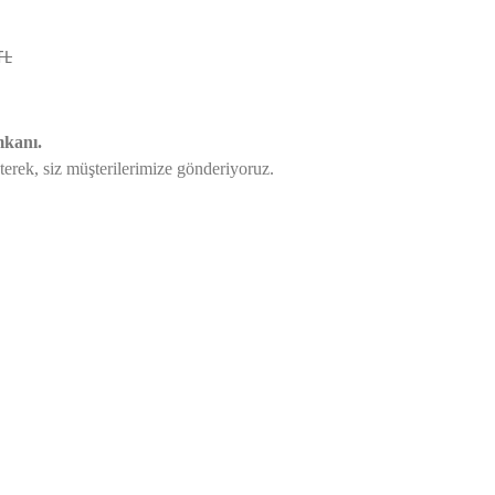
TL
mkanı.
eterek,
siz müşterilerimize gönderiyoruz.