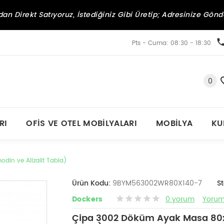
an Direkt Satıyoruz, İstediğiniz Gibi Üretip; Adresinize Gönd
Pts - Cuma: 08:30 - 18:30
0
RI
OFIS VE OTEL MOBILYALARI
MOBILYA
KU
in ve Allzalit Tabla)
Ürün Kodu:
9BYM563002WR80X140-7
S
Dockers
0 yorum
Yorum
Çipa 3002 Döküm Ayak Masa 80x1