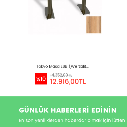
Tokyo Masa ESB (Werzalit...
14.352,00TL
%10
12.916,00TL
GÜNLÜK HABERLERİ EDİNİN
En son yeniliklerden haberdar olmak için lütfen 