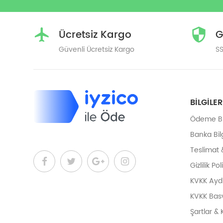
Ücretsiz Kargo
G
Güvenli Ücretsiz Kargo
SS
BILGILER
Ödeme Bil
Banka Bilg
Teslimat 
Gizlilik Pol
KVKK Ayd
KVKK Bas
Şartlar & 