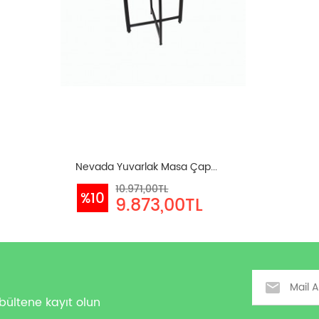
Nevada Yuvarlak Masa Çap...
10.971,00TL
%10
9.873,00TL
Email
bültene kayıt olun