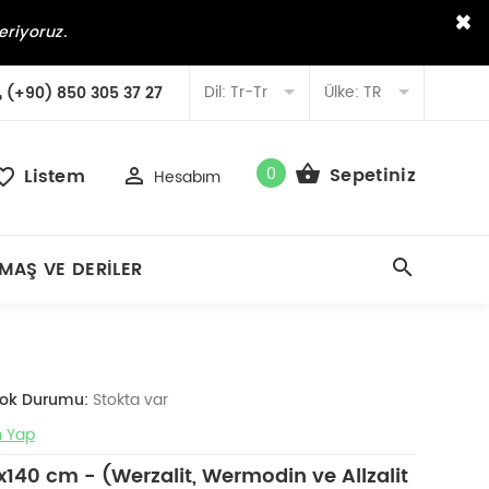
×
eriyoruz.
Dil:
Tr-Tr
Ülke:
TR
(+90) 850 305 37 27
0
Sepetiniz
Listem
Hesabım
MAŞ VE DERILER
tok Durumu:
Stokta var
 Yap
40 cm - (Werzalit, Wermodin ve Allzalit