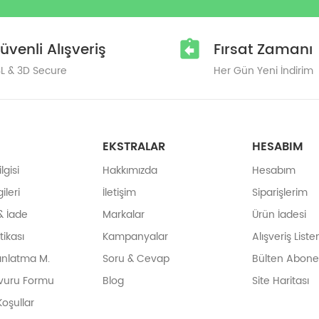
üvenli Alışveriş
Fırsat Zamanı
L & 3D Secure
Her Gün Yeni İndirim
EKSTRALAR
HESABIM
gisi
Hakkımızda
Hesabım
ileri
İletişim
Siparişlerim
& İade
Markalar
Ürün İadesi
itikası
Kampanyalar
Alışveriş List
ınlatma M.
Soru & Cevap
Bülten Abonel
vuru Formu
Blog
Site Haritası
Koşullar