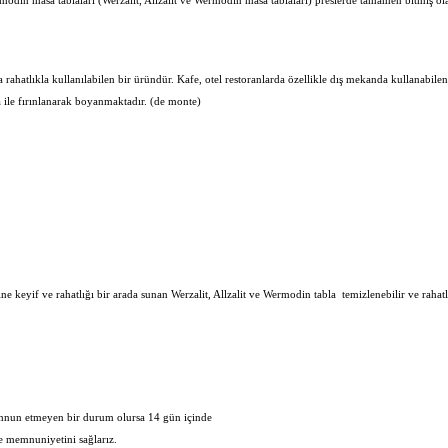
Wermodin masa tablaları (Werzalit, Allzalit ve Wermodin masa tablaları) preslerde tamamen bitmiş o
ahatlıkla kullanılabilen bir üründür. Kafe, otel restoranlarda özellikle dış mekanda kullanabil
 ile fırınlanarak boyanmaktadır. (de monte)
ine keyif ve rahatlığı bir arada sunan Werzalit, Allzalit ve Wermodin tabla temizlenebilir ve rahatlık
memnun etmeyen bir durum olursa 14 gün içinde
de memnuniyetini sağlarız.