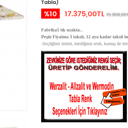
Tabla)
%10
17.375,00TL
19.306,00
..
Fabrika1 tık uzakta.
Peşin Fiyatına 3 taksit, 12 aya kadar taksit i
-Seçtiğiniz ürünü, istediğiniz renk, kumaş
ile ür