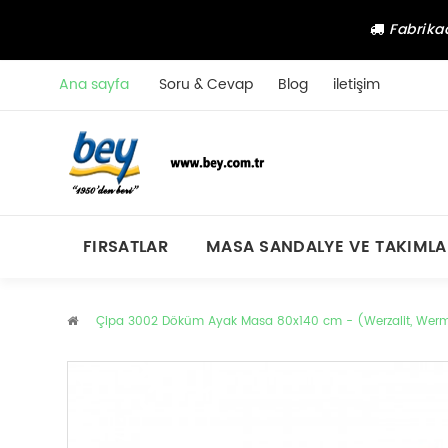
Fabrikad
Ana sayfa
Soru & Cevap
Blog
iletişim
FIRSATLAR
MASA SANDALYE VE TAKIMLA
Çipa 3002 Döküm Ayak Masa 80x140 cm - (Werzalit, Wermod