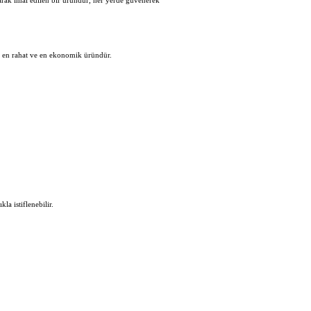
larak imal edilen bir üründür, her yerde güvenerek
en en rahat ve en ekonomik üründür.
la istiflenebilir.