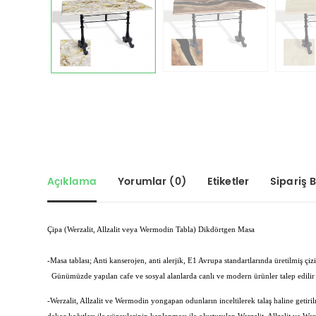
Açıklama
Yorumlar (0)
Etiketler
Sipariş Bi
Çipa (Werzalit, Allzalit veya Wermodin Tabla) Dikdörtgen Masa
-Masa tablası; Anti kanserojen, anti alerjik, E1 Avrupa standartlarında üretilmiş 
Günümüzde yapılan cafe ve sosyal alanlarda canlı ve modern ürünler talep edilir 
-Werzalit, Allzalit ve Wermodin yongapan odunların inceltilerek talaş haline getirilm