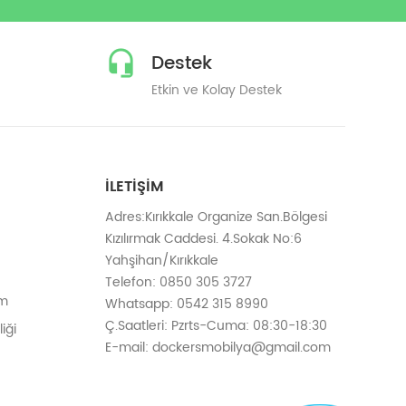
Destek
Etkin ve Kolay Destek
İLETIŞIM
Adres:Kırıkkale Organize San.Bölgesi
Kızılırmak Caddesi. 4.Sokak No:6
Yahşihan/Kırıkkale
Telefon: 0850 305 3727
em
Whatsapp: 0542 315 8990
Ç.Saatleri: Pzrts-Cuma: 08:30-18:30
iği
E-mail: dockersmobilya@gmail.com