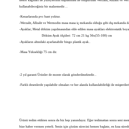
dekor kağıtları ile yüzeylerinin kaplanması ile oluşturulan Werzalit, Allzalit ve 
kullanabileceğiniz bir malzemedir…
-Kenarlarında pvc bant yoktur.
-Werzalit, Allzalit ve Wermodin masa masa iç mekanda olduğu gibi dış mekanda da r
-Ayaklar; Metal döküm yapılmasından elde edilen masa ayakları elektrostatik boya
Döküm Ayak ölçüleri 72 cm 21 kg 56x(55-100) cm
-Ayakların altındaki ayarlanabilir bingo plastik ayak..
-Masa Yüksekliği 75 cm dir.
-2 yıl garanti Ürünler de monte olarak gönderilmektedir...
-Farklı desenlerde yapılabilir olmaları ve her alanda kullanılabilirliği ile müşteriler
Ürünü teslim ettikten sonra da biz hep yanındayız. Eğer teslimattan sonra seni 
bize haber vermen yeterli. Senin için çözüm sürecini hemen başlatır, en kısa süre