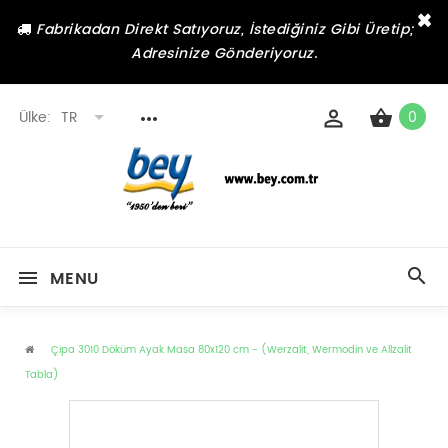
×
Fabrikadan Direkt Satıyoruz, İstediğiniz Gibi Üretip;
Adresinize Gönderiyoruz.
Ülke:
TR
0
MENU
Çipa 3010 Döküm Ayak Masa 80x120 cm - (Werzalit, Wermodin ve Allzalit
Tabla)