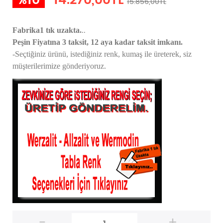
%10
14.270,00TL
15.856,00TL
..
Fabrika1 tık uzakta.
Peşin Fiyatına 3 taksit, 12 aya kadar taksit imkanı.
-Seçtiğiniz ürünü, istediğiniz renk, kumaş
ile üreterek,
siz
müşterilerimize gönderiyoruz.