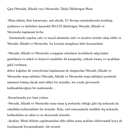
Çipa (Werzalit, Allzalit veya Wermodin Tabla) Dikdörtgen Masa
-Masa tablası; Anti kanserojen, anti alerjik, E1 Avrupa standartlarında üretilmiş
çizilmeye ve darbelere dayanıklı 80x120 dikdörtgen Werzalit, Allzalit ve
Wermodin kaplamalı levha
Günümüzde yapılan cafe ve sosyal alanlarda canlı ve modern ürünler talep edilir ve
Werzalit, Allzalit ve Wermodin bu konuda tartışılmaz lider konumdadır.
-Werzalit, Allzalit ve Wermodin yongapan odunların inceltilerek talaş haline
getirilmesi ve tutkal ve kimyevi maddeler ile karıştırılıp, yüksek basınç ve sıcaklıkta
şekil verilmesi,
dekor kağıtları ile yüzeylerinin kaplanması ile oluşturulan Werzalit, Allzalit ve
Wermodin masa tablaları (Werzalit, Allzalit ve Wermodin masa tablaları) preslerde
tamamen bitmiş olarak imal edilen bir üründür, her yerde güvenerek
kullanabileceğiniz bir malzemedir…
-Kenarlarında pvc bant yoktur.
-Werzalit, Allzalit ve Wermodin masa masa iç mekanda olduğu gibi dış mekanda da
rahatlıkla kullanılabilen bir üründür. Kafe, otel restoranlarda özellikle dış mekanda
kullanabilen en rahat ve en ekonomik üründür.
-Ayaklar; Metal döküm yapılmasından elde edilen masa ayakları elektrostatik boya ile
fırınlanarak boyanmaktadır. (de monte)