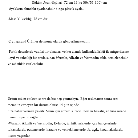
Döküm Ayak ölçüleri 72 cm 16 kg 56x(55-100) cm
-Ayakların altındaki ayarlanabilir bingo plastik ayak..
-Masa Yüksekliği 75 cm dir.
-2 yıl garanti Ürünler de monte olarak gönderilmektedir...
-Farklı desenlerde yapılabilir olmaları ve her alanda kullanılabilirliği ile müşterilerine
keyif ve rahatlığı bir arada sunan Werzalit, Allzalit ve Wermodin tabla temizlenebilir
ve rahatlıkla istiflenebilir.
Ürünü teslim ettikten sonra da biz hep yanındayız. Eğer teslimattan sonra seni
memnun etmeyen bir durum olursa 14 gün içinde
bize haber vermen yeterli. Senin için çözüm sürecini hemen başlatır, en kısa sürede
memnuniyetini sağlarız.
-Werzalit, Allzalit ve Wermodin; Evlerde, turistik tesislerde, çay bahçelerinde,
lokantalarda, pastanelerde, hastane ve yemekhanelerde vb. açık, kapalı alanlarda,
kısaca yaşanılan