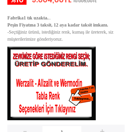
%10
9.004,00TL
10.005,00TL
..
Fabrika1 tık uzakta.
Peşin Fiyatına 3 taksit, 12 aya kadar taksit imkanı.
-Seçtiğiniz ürünü, istediğiniz renk, kumaş
ile üreterek,
siz
müşterilerimize gönderiyoruz.