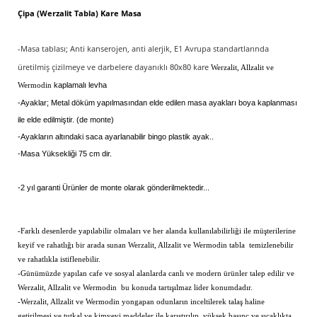
Çipa (Werzalit Tabla) Kare Masa
-Masa tablası; Anti kanserojen, anti alerjik, E1 Avrupa standartlarında
üretilmiş çizilmeye ve darbelere dayanıklı
kare
80x80
Werzalit, Allzalit ve
kaplamalı levha
Wermodin
-Ayaklar; Metal döküm yapılmasından elde edilen masa ayakları boya kaplanması
ile elde edilmiştir. (de monte)
-Ayakların altındaki saca ayarlanabilir bingo plastik ayak..
-Masa Yüksekliği 75 cm dir.
-2 yıl garanti Ürünler de monte olarak gönderilmektedir...
-Farklı desenlerde yapılabilir olmaları ve her alanda kullanılabilirliği ile müşterilerine
keyif ve rahatlığı bir arada sunan
Werzalit, Allzalit ve Wermodin
tabla temizlenebilir
ve rahatlıkla istiflenebilir.
-Günümüzde yapılan cafe ve sosyal alanlarda canlı ve modern ürünler talep edilir ve
Werzalit, Allzalit ve Wermodin bu konuda tartışılmaz lider konumdadır.
-
Werzalit, Allzalit ve Wermodin
yongapan odunların inceltilerek talaş haline
getirilmesi ve tutkal ve kimyevi maddeler ile karıştırılıp, yüksek basınç ve sıcaklıkta