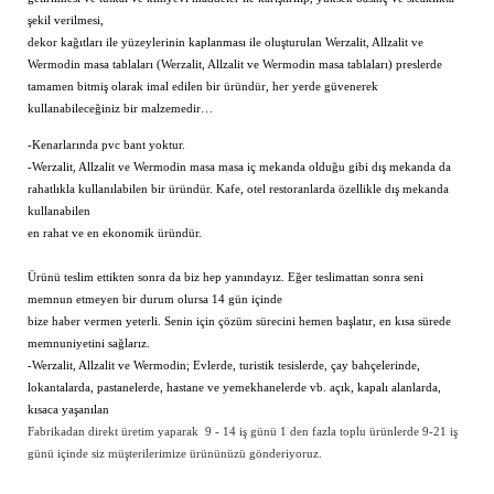
şekil verilmesi,
dekor kağıtları ile yüzeylerinin kaplanması ile oluşturulan
Werzalit, Allzalit ve
Wermodin
masa tablaları (
Werzalit, Allzalit ve Wermodin
masa tablaları) preslerde
tamamen bitmiş olarak imal edilen bir üründür, her yerde güvenerek
kullanabileceğiniz bir malzemedir…
-Kenarlarında pvc bant yoktur.
-
Werzalit, Allzalit ve Wermodin
masa masa iç mekanda olduğu gibi dış mekanda da
rahatlıkla kullanılabilen bir üründür. Kafe, otel restoranlarda özellikle dış mekanda
kullanabilen
en rahat ve en ekonomik üründür.
Ürünü teslim ettikten sonra da biz hep yanındayız. Eğer teslimattan sonra seni
memnun etmeyen bir durum olursa 14 gün içinde
bize haber vermen yeterli. Senin için çözüm sürecini hemen başlatır, en kısa sürede
memnuniyetini sağlarız.
-
Werzalit, Allzalit ve Wermodin
; Evlerde, turistik tesislerde, çay bahçelerinde,
lokantalarda, pastanelerde, hastane ve yemekhanelerde vb. açık, kapalı alanlarda,
kısaca yaşanılan
Fabrikadan direkt üretim yaparak 9 - 14 iş günü 1 den fazla toplu ürünlerde 9-21 iş
günü içinde siz müşterilerimize ürününüzü gönderiyoruz.