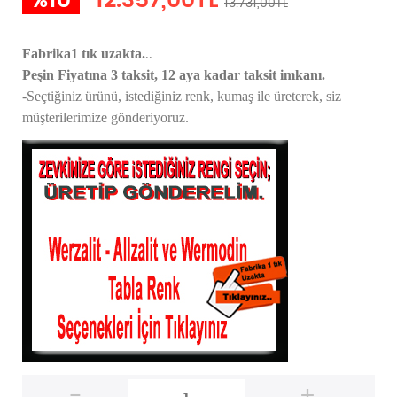
%10
12.357,00TL
13.731,00TL
..
Fabrika1 tık uzakta.
Peşin Fiyatına 3 taksit, 12 aya kadar taksit imkanı.
-Seçtiğiniz ürünü, istediğiniz renk, kumaş
ile üreterek,
siz
müşterilerimize gönderiyoruz.