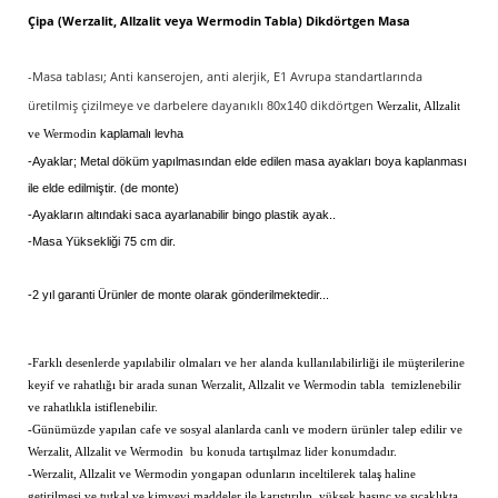
Çipa (Werzalit, Allzalit veya Wermodin Tabla) Dikdörtgen Masa
-Masa tablası; Anti kanserojen, anti alerjik, E1 Avrupa standartlarında
üretilmiş çizilmeye ve darbelere dayanıklı
dikdörtgen
80x140
Werzalit, Allzalit
kaplamalı levha
ve Wermodin
-Ayaklar; Metal döküm yapılmasından elde edilen masa ayakları boya kaplanması
ile elde edilmiştir. (de monte)
-Ayakların altındaki saca ayarlanabilir bingo plastik ayak..
-Masa Yüksekliği 75 cm dir.
-2 yıl garanti Ürünler de monte olarak gönderilmektedir...
-Farklı desenlerde yapılabilir olmaları ve her alanda kullanılabilirliği ile müşterilerine
keyif ve rahatlığı bir arada sunan
Werzalit, Allzalit ve Wermodin
tabla temizlenebilir
ve rahatlıkla istiflenebilir.
-Günümüzde yapılan cafe ve sosyal alanlarda canlı ve modern ürünler talep edilir ve
Werzalit, Allzalit ve Wermodin bu konuda tartışılmaz lider konumdadır.
-
Werzalit, Allzalit ve Wermodin
yongapan odunların inceltilerek talaş haline
getirilmesi ve tutkal ve kimyevi maddeler ile karıştırılıp, yüksek basınç ve sıcaklıkta