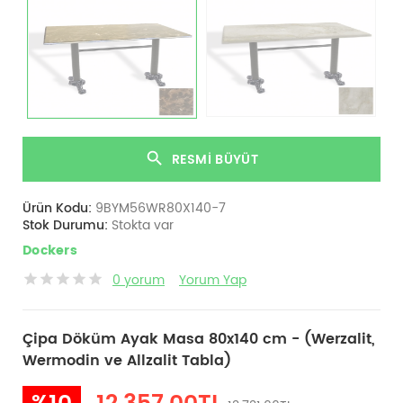
RESMI BÜYÜT
Ürün Kodu:
9BYM56WR80X140-7
Stok Durumu:
Stokta var
Dockers
0 yorum
Yorum Yap
Çipa Döküm Ayak Masa 80x140 cm - (Werzalit,
Wermodin ve Allzalit Tabla)