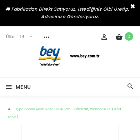
×
Fabrikadan Direkt Satıyoruz, İstediğiniz Gibi Üretip;
Adresinize Gönderiyoruz.
Ülke:
TR
0
MENU
Çipa Döküm Ayak Masa 80x140 cm - (Werzalit, Wermodin ve Allzalit
Tabla)