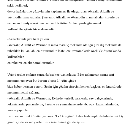
şekil verilmesi,
dekor kağıtları ile yüzeylerinin kaplanması ile oluşturulan
Werzalit, Allzalit ve
Wermodin
masa tablaları (
Werzalit, Allzalit ve Wermodin
masa tablaları) preslerde
tamamen bitmiş olarak imal edilen bir üründür, her yerde güvenerek
kullanabileceğiniz bir malzemedir…
-Kenarlarında pvc bant yoktur.
-
Werzalit, Allzalit ve Wermodin
masa masa iç mekanda olduğu gibi dış mekanda da
rahatlıkla kullanılabilen bir üründür. Kafe, otel restoranlarda özellikle dış mekanda
kullanabilen
en rahat ve en ekonomik üründür.
Ürünü teslim ettikten sonra da biz hep yanındayız. Eğer teslimattan sonra seni
memnun etmeyen bir durum olursa 14 gün içinde
bize haber vermen yeterli. Senin için çözüm sürecini hemen başlatır, en kısa sürede
memnuniyetini sağlarız.
-
Werzalit, Allzalit ve Wermodin
; Evlerde, turistik tesislerde, çay bahçelerinde,
lokantalarda, pastanelerde, hastane ve yemekhanelerde vb. açık, kapalı alanlarda,
kısaca yaşanılan
Fabrikadan direkt üretim yaparak 9 - 14 iş günü 1 den fazla toplu ürünlerde 9-21 iş
günü içinde siz müşterilerimize ürününüzü gönderiyoruz.