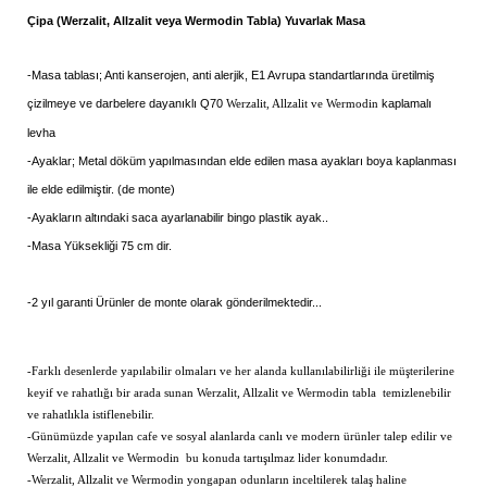
Çipa (Werzalit, Allzalit veya Wermodin Tabla) Yuvarlak Masa
-Masa tablası; Anti kanserojen, anti alerjik, E1 Avrupa standartlarında üretilmiş
çizilmeye ve darbelere dayanıklı Q70
kaplamalı
Werzalit, Allzalit ve Wermodin
levha
-Ayaklar; Metal döküm yapılmasından elde edilen masa ayakları boya kaplanması
ile elde edilmiştir. (de monte)
-Ayakların altındaki saca ayarlanabilir bingo plastik ayak..
-Masa Yüksekliği 75 cm dir.
-2 yıl garanti Ürünler de monte olarak gönderilmektedir...
-Farklı desenlerde yapılabilir olmaları ve her alanda kullanılabilirliği ile müşterilerine
keyif ve rahatlığı bir arada sunan
Werzalit, Allzalit ve Wermodin
tabla temizlenebilir
ve rahatlıkla istiflenebilir.
-Günümüzde yapılan cafe ve sosyal alanlarda canlı ve modern ürünler talep edilir ve
Werzalit, Allzalit ve Wermodin bu konuda tartışılmaz lider konumdadır.
-
Werzalit, Allzalit ve Wermodin
yongapan odunların inceltilerek talaş haline