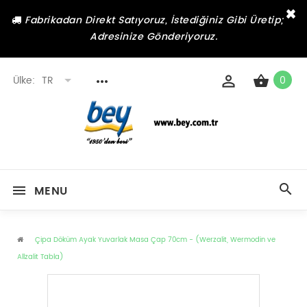
×
Fabrikadan Direkt Satıyoruz, İstediğiniz Gibi Üretip;
Adresinize Gönderiyoruz.
Ülke:
TR
0
MENU
Çipa Döküm Ayak Yuvarlak Masa Çap 70cm - (Werzalit, Wermodin ve
Allzalit Tabla)