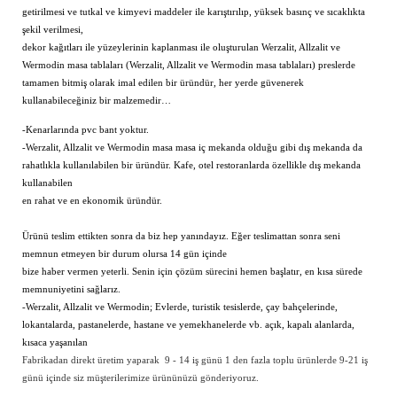
getirilmesi ve tutkal ve kimyevi maddeler ile karıştırılıp, yüksek basınç ve sıcaklıkta
şekil verilmesi,
dekor kağıtları ile yüzeylerinin kaplanması ile oluşturulan
Werzalit, Allzalit ve
Wermodin
masa tablaları (
Werzalit, Allzalit ve Wermodin
masa tablaları) preslerde
tamamen bitmiş olarak imal edilen bir üründür, her yerde güvenerek
kullanabileceğiniz bir malzemedir…
-Kenarlarında pvc bant yoktur.
-
Werzalit, Allzalit ve Wermodin
masa masa iç mekanda olduğu gibi dış mekanda da
rahatlıkla kullanılabilen bir üründür. Kafe, otel restoranlarda özellikle dış mekanda
kullanabilen
en rahat ve en ekonomik üründür.
Ürünü teslim ettikten sonra da biz hep yanındayız. Eğer teslimattan sonra seni
memnun etmeyen bir durum olursa 14 gün içinde
bize haber vermen yeterli. Senin için çözüm sürecini hemen başlatır, en kısa sürede
memnuniyetini sağlarız.
-
Werzalit, Allzalit ve Wermodin
; Evlerde, turistik tesislerde, çay bahçelerinde,
lokantalarda, pastanelerde, hastane ve yemekhanelerde vb. açık, kapalı alanlarda,
kısaca yaşanılan
Fabrikadan direkt üretim yaparak 9 - 14 iş günü 1 den fazla toplu ürünlerde 9-21 iş
günü içinde siz müşterilerimize ürününüzü gönderiyoruz.