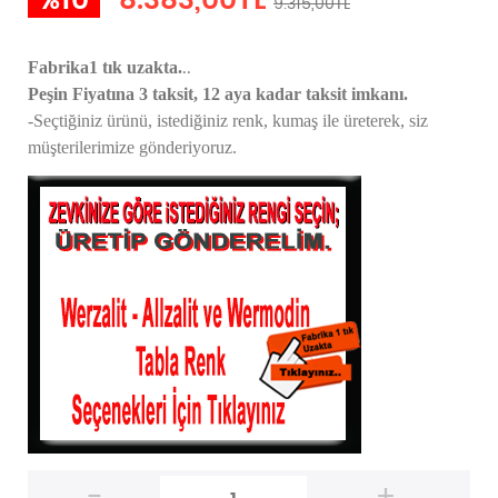
%10
8.383,00TL
9.315,00TL
..
Fabrika1 tık uzakta.
Peşin Fiyatına 3 taksit, 12 aya kadar taksit imkanı.
-Seçtiğiniz ürünü, istediğiniz renk, kumaş
ile üreterek,
siz
müşterilerimize gönderiyoruz.