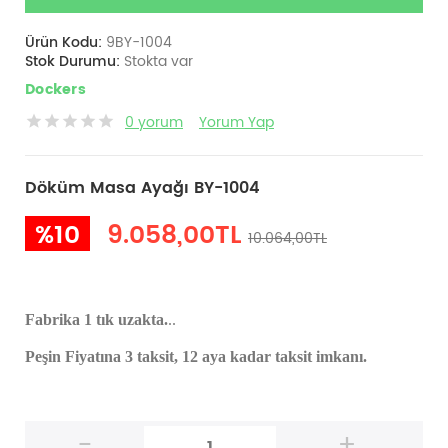
Ürün Kodu:
9BY-1004
Stok Durumu:
Stokta var
Dockers
0 yorum
Yorum Yap
Döküm Masa Ayağı BY-1004
%10
9.058,00TL
10.064,00TL
Fabrika 1 tık uzakta.
..
Peşin Fiyatına 3 taksit, 12 aya kadar taksit imkanı.
-
+