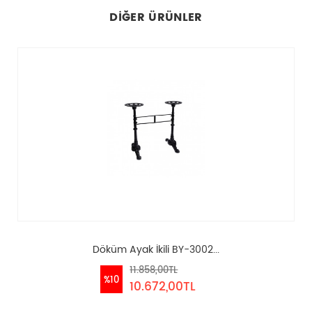
DIĞER ÜRÜNLER
Döküm Ayak İkili BY-3002...
11.858,00TL
%10
10.672,00TL