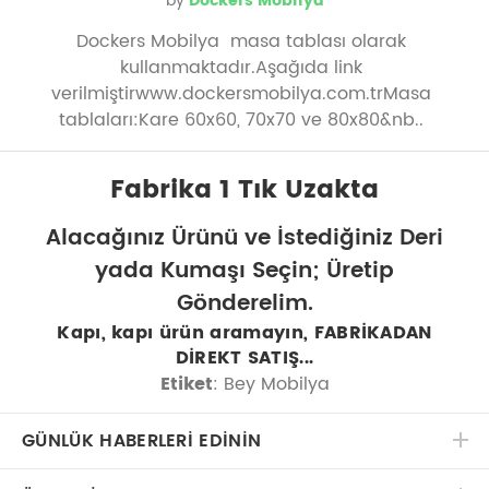
by
Dockers Mobilya
Dockers Mobilya masa tablası olarak
kullanmaktadır.Aşağıda link
verilmiştirwww.dockersmobilya.com.trMasa
tablaları:Kare 60x60, 70x70 ve 80x80&nb..
Fabrika 1 Tık Uzakta
Alacağınız Ürünü ve İstediğiniz Deri
yada Kumaşı Seçin; Üretip
Gönderelim.
Kapı, kapı ürün aramayın, FABRİKADAN
DİREKT SATIŞ...
Etiket
: Bey Mobilya
GÜNLÜK HABERLERİ EDİNİN