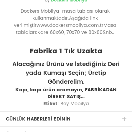
by
Dockers Mobilya
Dockers Mobilya masa tablası olarak
kullanmaktadır.Aşağıda link
verilmiştirwww.dockersmobilya.com.trMasa
tablaları:Kare 60x60, 70x70 ve 80x80&nb..
Fabrika 1 Tık Uzakta
Alacağınız Ürünü ve İstediğiniz Deri
yada Kumaşı Seçin; Üretip
Gönderelim.
Kapı, kapı ürün aramayın, FABRİKADAN
DİREKT SATIŞ...
Etiket
: Bey Mobilya
GÜNLÜK HABERLERİ EDİNİN