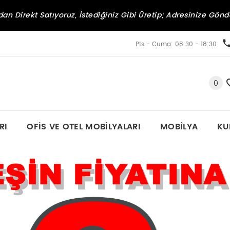
an Direkt Satıyoruz, İstediğiniz Gibi Üretip; Adresinize Gönd
Pts - Cuma: 08:30 - 18:30
0
RI
OFIS VE OTEL MOBILYALARI
MOBILYA
KU