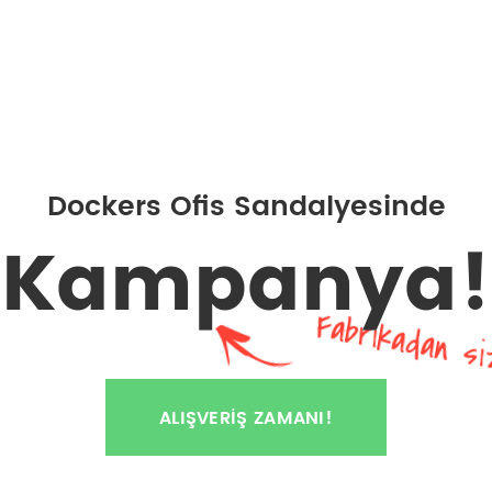
Dockers Ofis Sandalyesinde
Kampanya!
Fabrikadan si
ALIŞVERIŞ ZAMANI!