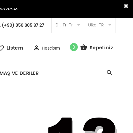
×
eriyoruz.
Dil:
Tr-Tr
Ülke:
TR
(+90) 850 305 37 27
0
Sepetiniz
Listem
Hesabım
MAŞ VE DERILER