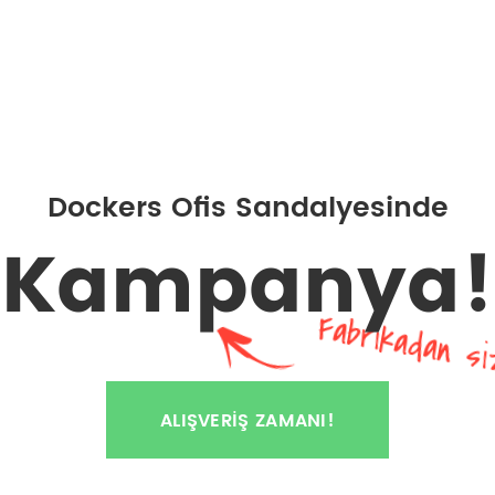
Dockers Ofis Sandalyesinde
Kampanya!
Fabrikadan si
ALIŞVERIŞ ZAMANI!