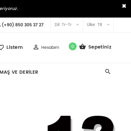
×
eriyoruz.
Dil:
Tr-Tr
Ülke:
TR
(+90) 850 305 37 27
0
Sepetiniz
Listem
Hesabım
MAŞ VE DERILER