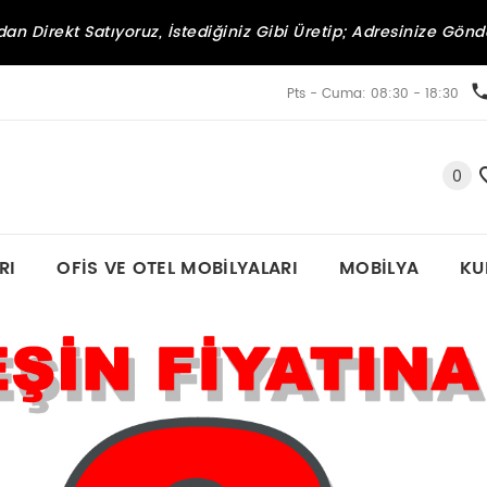
an Direkt Satıyoruz, İstediğiniz Gibi Üretip; Adresinize Gönd
Pts - Cuma: 08:30 - 18:30
0
RI
OFIS VE OTEL MOBILYALARI
MOBILYA
KU