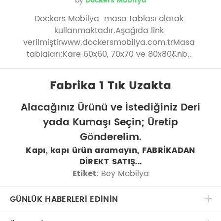
by
Dockers Mobilya
Dockers Mobilya masa tablası olarak
kullanmaktadır.Aşağıda link
verilmiştirwww.dockersmobilya.com.trMasa
tablaları:Kare 60x60, 70x70 ve 80x80&nb..
Fabrika 1 Tık Uzakta
Alacağınız Ürünü ve İstediğiniz Deri
yada Kumaşı Seçin; Üretip
Gönderelim.
Kapı, kapı ürün aramayın, FABRİKADAN
DİREKT SATIŞ...
Etiket
: Bey Mobilya
GÜNLÜK HABERLERİ EDİNİN